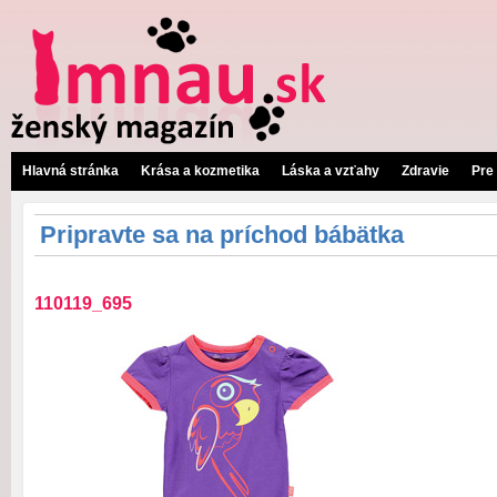
Hlavná stránka
Krása a kozmetika
Láska a vzťahy
Zdravie
Pre
Pripravte sa na príchod bábätka
110119_695