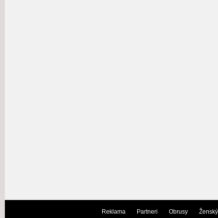
Reklama
Partneri
Obrusy
Ženský