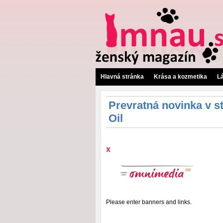
Hlavná stránka
Krása a kozmetika
L
Prevratná novinka v st
Oil
x
Please enter banners and links.