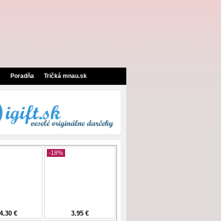
e
Poradňa
Tričká mnau.sk