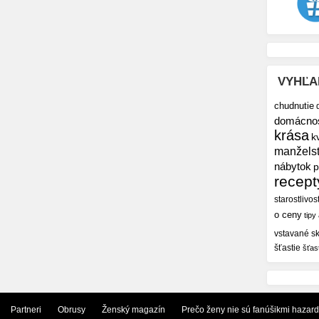
VYHĽA
chudnutie
domácno
krása
k
manžels
nábytok
p
recept
starostlivos
o ceny
tipy
vstavané sk
šťastie
šťas
Partneri
Obrusy
Ženský magazín
Prečo ženy nie sú fanúšikmi hazar