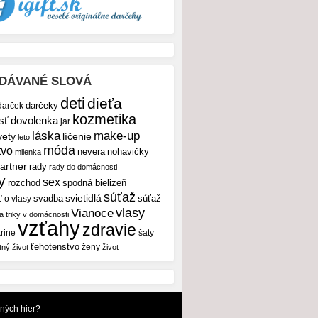
DÁVANÉ SLOVÁ
deti
dieťa
darček
darčeky
kozmetika
sť
dovolenka
jar
make-up
láska
vety
líčenie
leto
móda
tvo
nevera
nohavičky
milenka
artner
rady
rady do domácnosti
y
sex
rozchod
spodná bielizeň
súťaž
svietidlá
svadba
ť o vlasy
súťaž
vlasy
Vianoce
 a triky v domácnosti
vzťahy
zdravie
rine
šaty
ťehotenstvo
ženy
tný život
život
dných hier?