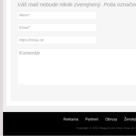
Váš mail nebude
nikde
zverejnený. Polia označ
Reklama
Partneri
Obrusy
Ženský
Copyright © 2012
Magazín pre ženy mnau.sk
|