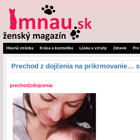
Hlavná stránka
Krása a kozmetika
Láska a vzťahy
Zdravie
Pre
Prechod z dojčenia na prikrmovanie… s
prechodzdojcenia