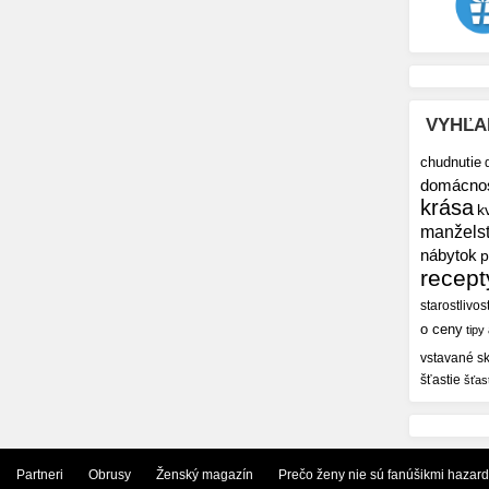
VYHĽA
chudnutie
domácno
krása
k
manžels
nábytok
p
recept
starostlivos
o ceny
tipy
vstavané sk
šťastie
šťas
Partneri
Obrusy
Ženský magazín
Prečo ženy nie sú fanúšikmi hazar