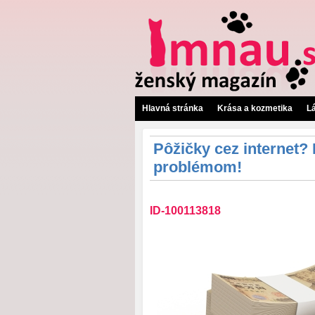
Hlavná stránka
Krása a kozmetika
L
Pôžičky cez internet
problémom!
ID-100113818