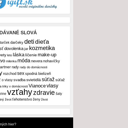
DÁVANÉ SLOVÁ
deti
dieťa
darček
darčeky
kozmetika
sť
dovolenka
jar
make-up
láska
vety
líčenie
leto
móda
tvo
nevera
nohavičky
milenka
artner
rady
rady do domácnosti
y
sex
rozchod
spodná bielizeň
súťaž
svietidlá
svadba
ť o vlasy
súťaž
vlasy
Vianoce
 a triky v domácnosti
vzťahy
zdravie
rine
šaty
ťehotenstvo
ženy
tný život
život
dných hier?