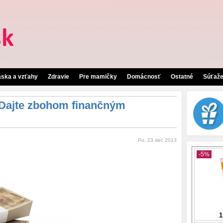
áska a vzťahy
Zdravie
Pre mamičky
Domácnosť
Ostatné
Súťaž
? Dajte zbohom finančným
Po, 23 dec 2013