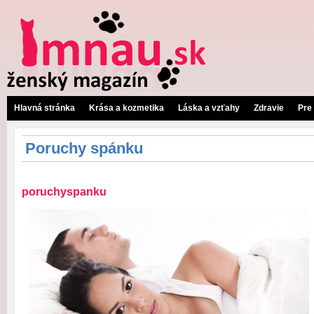
Hlavná stránka
Krása a kozmetika
Láska a vzťahy
Zdravie
Pre
Poruchy spánku
poruchyspanku