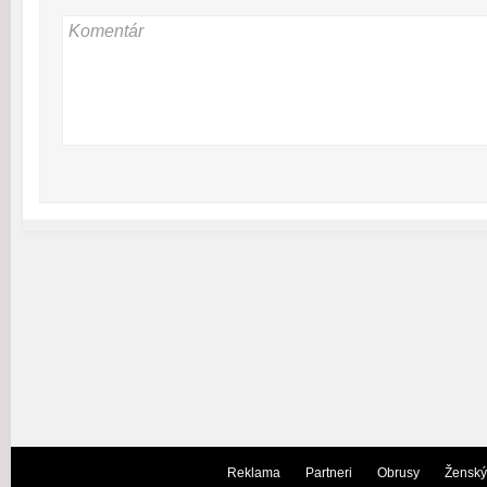
Reklama
Partneri
Obrusy
Ženský