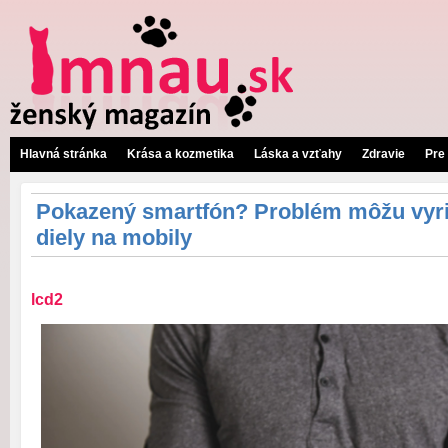
Hlavná stránka
Krása a kozmetika
Láska a vzťahy
Zdravie
Pre
Pokazený smartfón? Problém môžu vyri
diely na mobily
lcd2