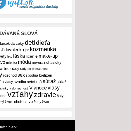
DÁVANÉ SLOVÁ
deti
dieťa
darček
darčeky
kozmetika
sť
dovolenka
jar
make-up
láska
vety
líčenie
leto
móda
tvo
nevera
nohavičky
milenka
artner
rady
rady do domácnosti
y
sex
rozchod
spodná bielizeň
súťaž
svietidlá
svadba
ť o vlasy
súťaž
vlasy
Vianoce
 a triky v domácnosti
vzťahy
zdravie
rine
šaty
ťehotenstvo
ženy
tný život
život
dných hier?