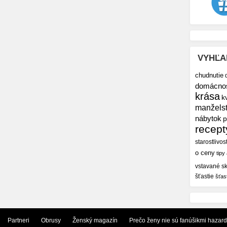
VYHĽA
chudnutie
domácno
krása
k
manžels
nábytok
p
recept
starostlivos
o ceny
tipy
vstavané sk
šťastie
šťas
Partneri
Obrusy
Ženský magazín
Prečo ženy nie sú fanúšikmi hazar