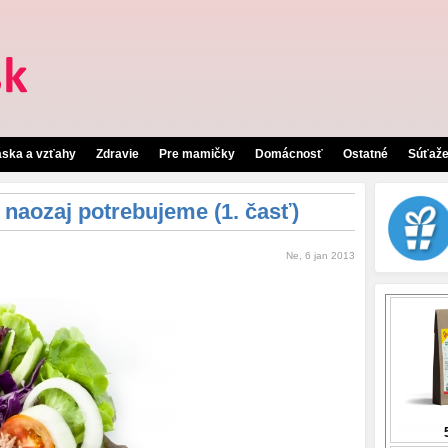
áska a vzťahy
Zdravie
Pre mamičky
Domácnosť
Ostatné
Súťaž
o naozaj potrebujeme (1. časť)
Ne, 6 jan 2013