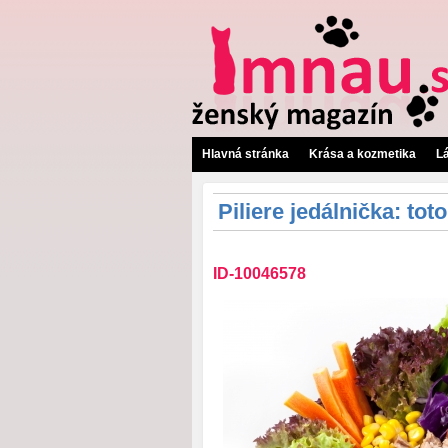
Hlavná stránka
Krása a kozmetika
L
Piliere jedálnička: tot
ID-10046578