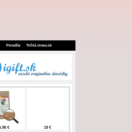
e
Poradňa
Tričká mnau.sk