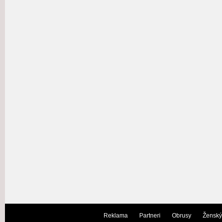
Reklama
Partneri
Obrusy
Ženský