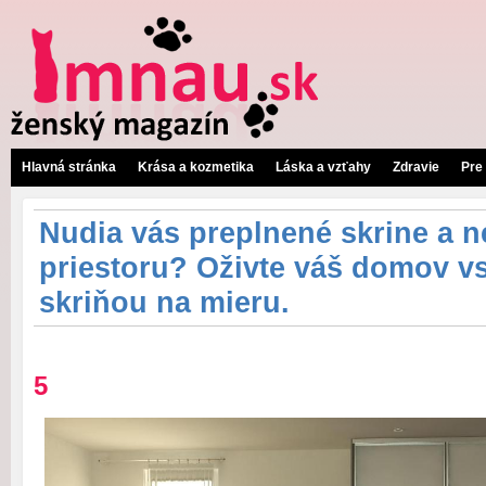
Hlavná stránka
Krása a kozmetika
Láska a vzťahy
Zdravie
Pre
Nudia vás preplnené skrine a 
priestoru? Oživte váš domov v
skriňou na mieru.
5