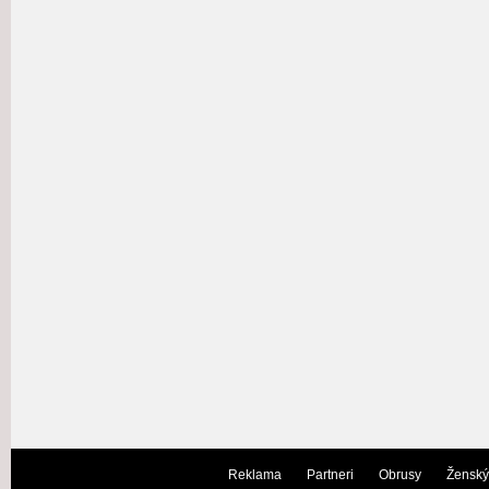
Reklama
Partneri
Obrusy
Ženský