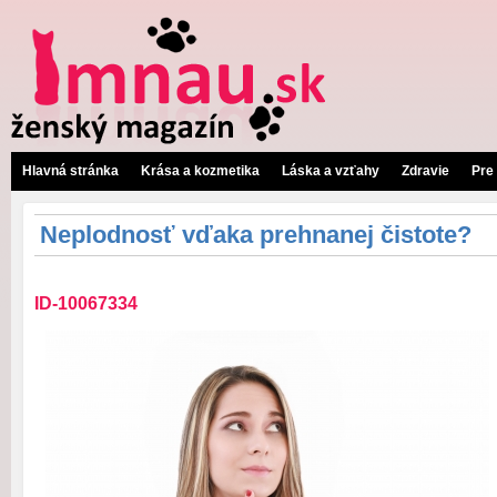
Hlavná stránka
Krása a kozmetika
Láska a vzťahy
Zdravie
Pre
Neplodnosť vďaka prehnanej čistote?
ID-10067334