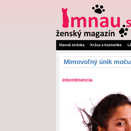
Hlavná stránka
Krása a kozmetika
L
Mimovoľný únik moču 
inkontinencia