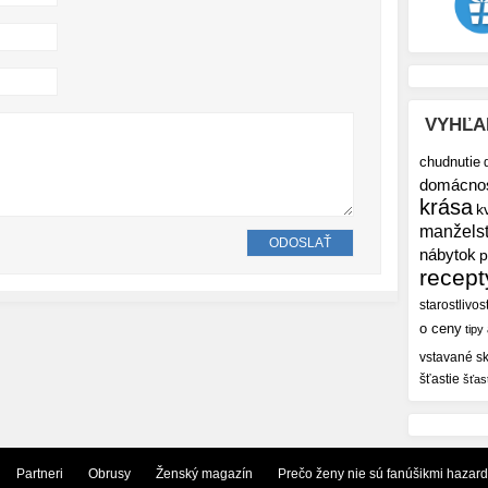
VYHĽA
chudnutie
domácno
krása
k
manžels
nábytok
p
recept
starostlivos
o ceny
tipy
vstavané sk
šťastie
šťas
Partneri
Obrusy
Ženský magazín
Prečo ženy nie sú fanúšikmi hazar