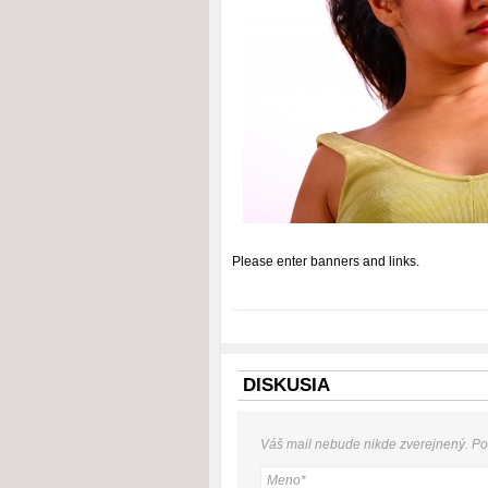
Please enter banners and links.
DISKUSIA
Váš mail nebude
nikde
zverejnený. P