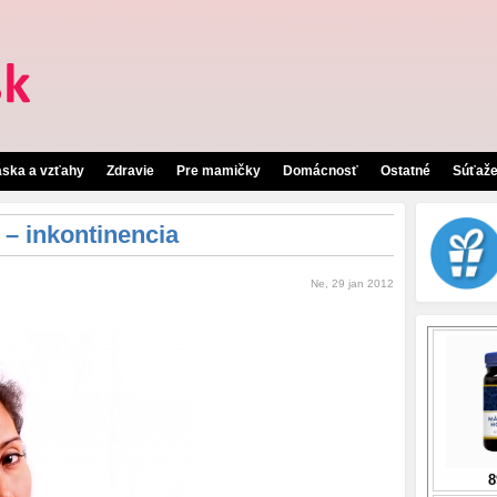
áska a vzťahy
Zdravie
Pre mamičky
Domácnosť
Ostatné
Súťaž
– inkontinencia
Ne, 29 jan 2012