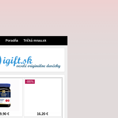
e
Poradňa
Tričká mnau.sk