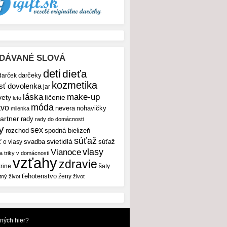
DÁVANÉ SLOVÁ
deti
dieťa
darček
darčeky
kozmetika
sť
dovolenka
jar
make-up
láska
vety
líčenie
leto
móda
tvo
nevera
nohavičky
milenka
artner
rady
rady do domácnosti
y
sex
rozchod
spodná bielizeň
súťaž
svietidlá
svadba
ť o vlasy
súťaž
vlasy
Vianoce
 a triky v domácnosti
vzťahy
zdravie
rine
šaty
ťehotenstvo
ženy
tný život
život
dných hier?