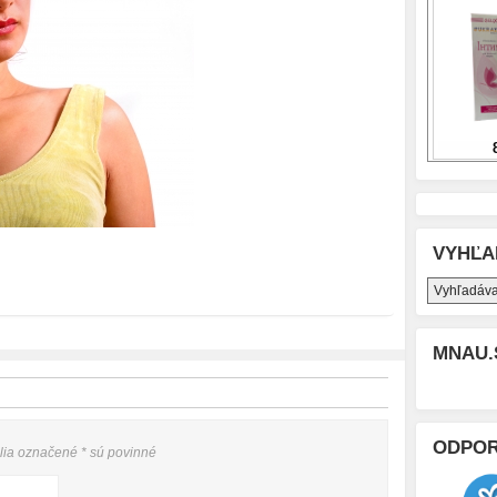
VYHĽA
MNAU.
ODPO
olia označené
*
sú povinné