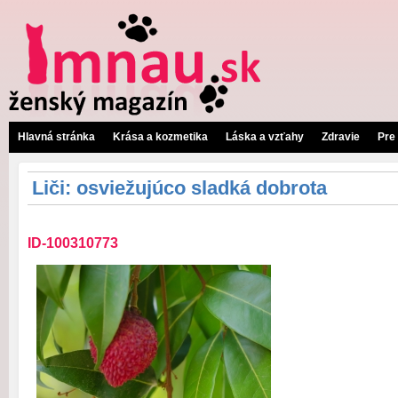
Hlavná stránka
Krása a kozmetika
Láska a vzťahy
Zdravie
Pre
Liči: osviežujúco sladká dobrota
ID-100310773