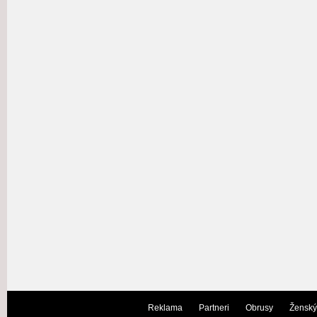
Reklama
Partneri
Obrusy
Ženský