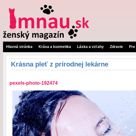
Hlavná stránka
Krása a kozmetika
Láska a vzťahy
Zdravie
Pre
Krásna pleť z prírodnej lekárne
pexels-photo-192474