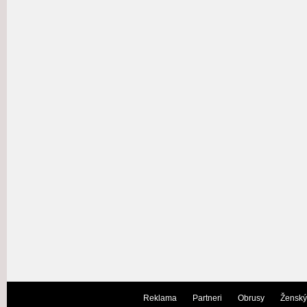
Reklama
Partneri
Obrusy
Ženský