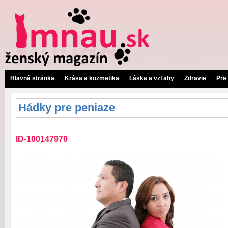
Hlavná stránka
Krása a kozmetika
Láska a vzťahy
Zdravie
Pre
Hádky pre peniaze
ID-100147970