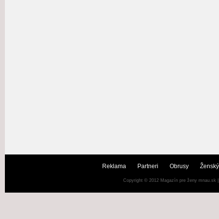
Reklama
Partneri
Obrusy
Ženský
Copyright © 2012
Magazín pre ženy mnau.sk
|