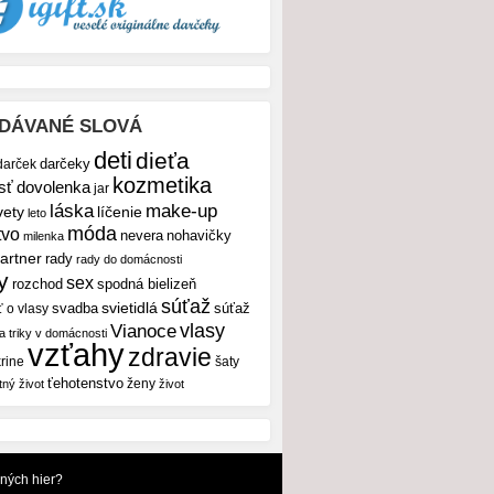
DÁVANÉ SLOVÁ
deti
dieťa
darček
darčeky
kozmetika
sť
dovolenka
jar
make-up
láska
vety
líčenie
leto
móda
tvo
nevera
nohavičky
milenka
artner
rady
rady do domácnosti
y
sex
rozchod
spodná bielizeň
súťaž
svietidlá
svadba
ť o vlasy
súťaž
vlasy
Vianoce
 a triky v domácnosti
vzťahy
zdravie
rine
šaty
ťehotenstvo
ženy
tný život
život
dných hier?