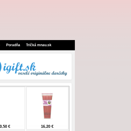
e
Poradňa
Tričká mnau.sk