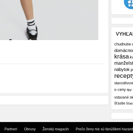
VYHĽA
chudnutie
domácno
krása
k
manžels
nábytok
p
recept
starostlivos
o ceny
tipy
vstavané sk
šťastie
šťas
Partneri
Obrusy
Ženský magazín
Prečo ženy nie sú fanúšikmi hazar