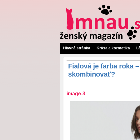
Hlavná stránka
Krása a kozmetika
L
Fialová je farba roka –
skombinovať?
image-3