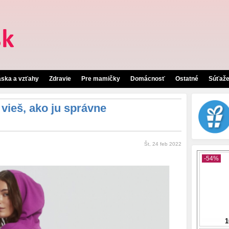
áska a vzťahy
Zdravie
Pre mamičky
Domácnosť
Ostatné
Súťaž
 vieš, ako ju správne
Št, 24 feb 2022