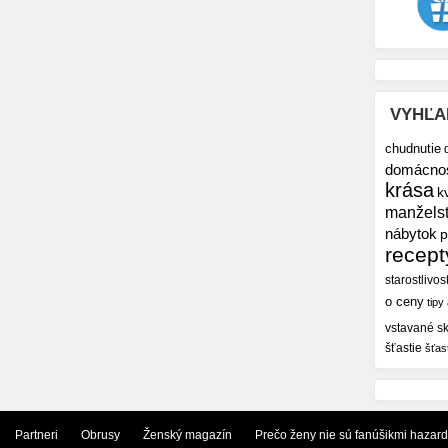
VYHĽA
chudnutie
domácno
krása
k
manžels
nábytok
p
recept
starostlivos
o ceny
tipy
vstavané sk
šťastie
šťas
Partneri
Obrusy
Ženský magazín
Prečo ženy nie sú fanúšikmi hazar