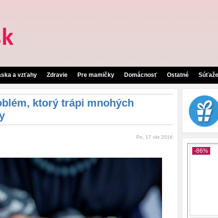
áska a vzťahy
Zdravie
Pre mamičky
Domácnosť
Ostatné
Súťaž
oblém, ktorý trápi mnohých
y
Po, 17 okt 2016