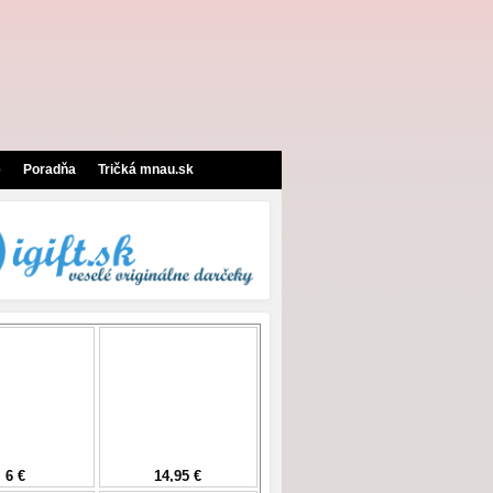
e
Poradňa
Tričká mnau.sk