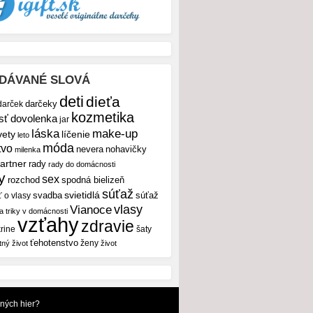
DÁVANÉ SLOVÁ
deti
dieťa
darček
darčeky
kozmetika
sť
dovolenka
jar
make-up
láska
vety
líčenie
leto
móda
tvo
nevera
nohavičky
milenka
artner
rady
rady do domácnosti
y
sex
rozchod
spodná bielizeň
súťaž
svietidlá
svadba
ť o vlasy
súťaž
vlasy
Vianoce
 a triky v domácnosti
vzťahy
zdravie
rine
šaty
ťehotenstvo
ženy
tný život
život
dných hier?