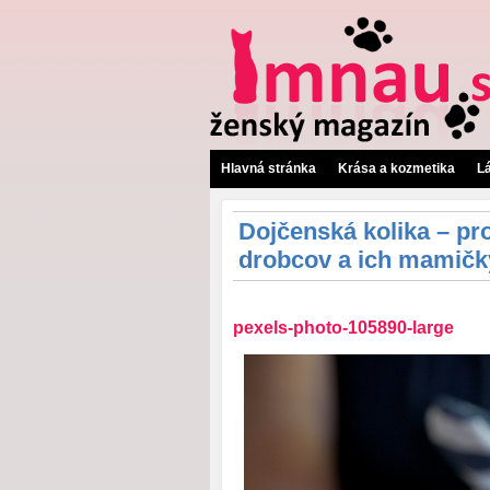
Hlavná stránka
Krása a kozmetika
L
Dojčenská kolika – pr
drobcov a ich mamičk
pexels-photo-105890-large