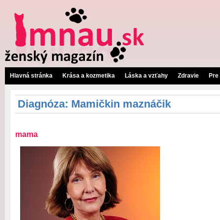
Hlavná stránka
Krása a kozmetika
Láska a vzťahy
Zdravie
Pre
Diagnóza: Mamičkin maznáčik
mama