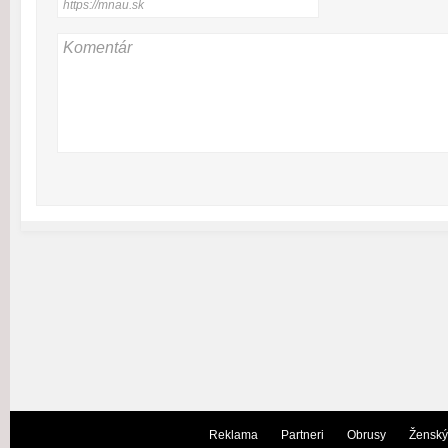
Reklama
Partneri
Obrusy
Ženský