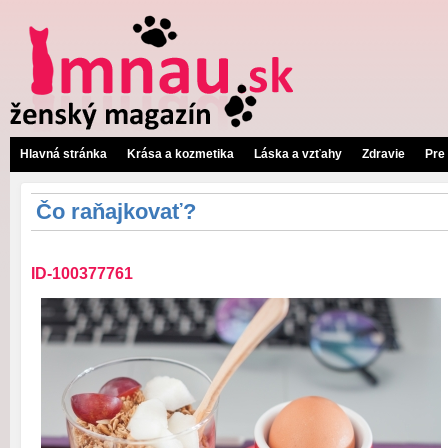
Hlavná stránka
Krása a kozmetika
Láska a vzťahy
Zdravie
Pre
Čo raňajkovať?
ID-100377761