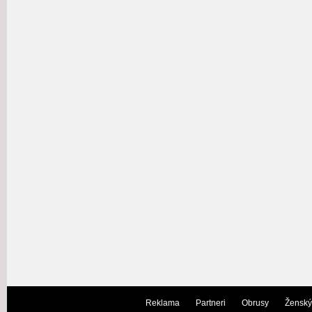
Reklama
Partneri
Obrusy
Ženský