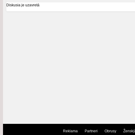
Diskusia je uzavretá
Reklama
Partneri
Obrusy
Ženský