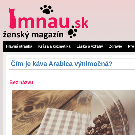
Hlavná stránka
Krása a kozmetika
Láska a vzťahy
Zdravie
Pre
Čím je káva Arabica výnimočná?
Bez názvu