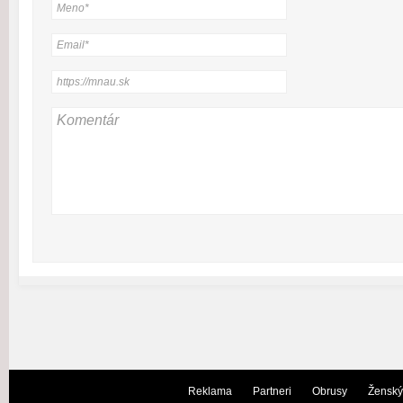
Reklama
Partneri
Obrusy
Ženský