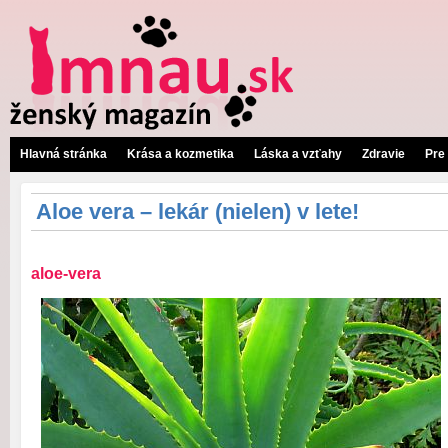
Hlavná stránka
Krása a kozmetika
Láska a vzťahy
Zdravie
Pre
Aloe vera – lekár (nielen) v lete!
aloe-vera