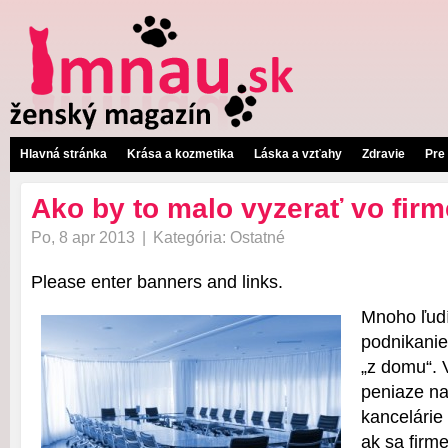
Hlavná stránka
Krása a kozmetika
Láska a vzťahy
Zdravie
Pre
Ako by to malo vyzerať vo firm
Po, 8 apr 2013
|
Kategória:
Ostatné
Please enter banners and links.
Mnoho ľudí
podnikanie
„z domu“. 
peniaze na
kancelárie
ak sa firme