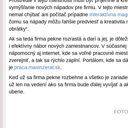
Prostredie v tejto miestnosti musí byť príjemné a kr
vymýšľanie nových nápadov pre firmu. V tejto miestn
nemal chýbať ani počítač prípadne
interaktívna mag
čomu sa nápady môžu ľahšie predviesť a kreativita 
obrátky“.
Ak sa teda firma pekne rozrastá a darí a jej, je dôl
i efektívny nábor nových zamestnancov. V súčasnej 
nápomocný aj internet, kde sa voľné pracovné mies
zverejniť, a tak sa rýchlo zaplní. Portálom, kde sa d
je
praca.maxinzerat.sk
.
Keď už sa firma pekne rozbehne a všetko je zariade
už len na vedení ako sa firma bude ďalej vyvíjať a
uberie.
FOTO: