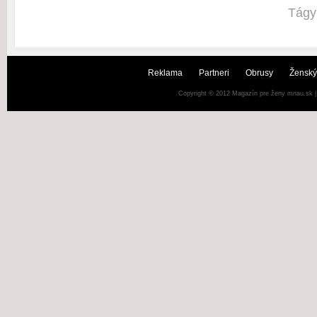
Tágy
Reklama
Partneri
Obrusy
Ženský
Copyright © 2012
Magazín pre ženy mnau.sk
|