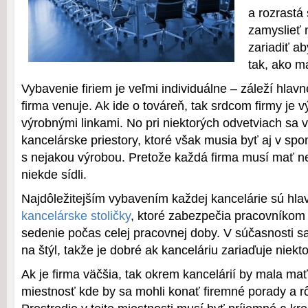
a rozrastá 
zamyslieť 
zariadiť a
tak, ako m
Vybavenie firiem je veľmi individuálne – záleží hla
firma venuje. Ak ide o továreň, tak srdcom firmy je 
výrobnými linkami. No pri niektorých odvetviach sa v
kancelárske priestory, ktoré však musia byť aj v sp
s nejakou výrobou. Pretože každá firma musí mať ne
niekde sídli.
Najdôležitejším vybavením každej kancelárie sú hl
kancelárske stoličky
, ktoré zabezpečia pracovníkom
sedenie počas celej pracovnej doby. V súčasnosti sa
na štýl, takže je dobré ak kanceláriu zariaďuje niek
Ak je firma väčšia, tak okrem kancelárií by mala mať
miestnosť kde by sa mohli konať firemné porady a rô