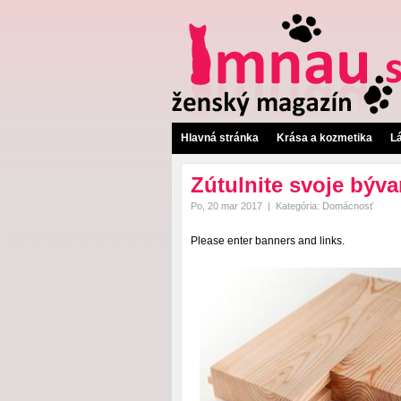
Hlavná stránka
Krása a kozmetika
L
Zútulnite svoje býv
Po, 20 mar 2017
|
Kategória:
Domácnosť
Please enter banners and links.