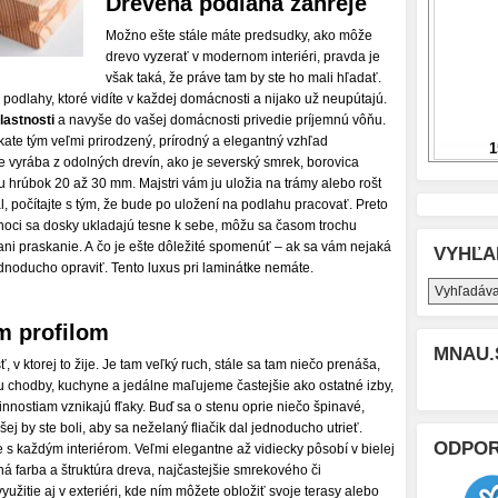
Drevená podlaha zahreje
Možno ešte stále máte predsudky, ako môže
drevo vyzerať v modernom interiéri, pravda je
však taká, že práve tam by ste ho mali hľadať.
podlahy, ktoré vidíte v každej domácnosti a nijako už neupútajú.
lastnosti
a navyše do vašej domácnosti privedie príjemnú vôňu.
ate tým veľmi prirodzený, prírodný a elegantný vzhľad
e vyrába z odolných drevín, ako je severský smrek, borovica
u hrúbok 20 až 30 mm. Majstri vám ju uložia na trámy alebo rošt
l, počítajte s tým, že bude po uložení na podlahu pracovať. Preto
 hoci sa dosky ukladajú tesne k sebe, môžu sa časom trochu
ani praskanie. A čo je ešte dôležité spomenúť – ak sa vám nejaká
VYHĽA
ednoducho opraviť. Tento luxus pri laminátke nemáte.
m profilom
MNAU.
v ktorej to žije. Je tam veľký ruch, stále sa tam niečo prenáša,
u chodby, kuchyne a jedálne maľujeme častejšie ako ostatné izby,
nostiam vznikajú fľaky. Buď sa o stenu oprie niečo špinavé,
ej by ste boli, aby sa neželaný fliačik dal jednoducho utrieť.
ODPO
e s každým interiérom. Veľmi elegantne až vidiecky pôsobí v bielej
zená farba a štruktúra dreva, najčastejšie smrekového či
yužitie aj v exteriéri, kde ním môžete obložiť svoje terasy alebo