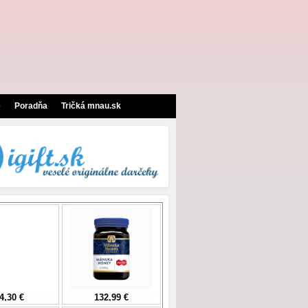
e
Poradňa
Tričká mnau.sk