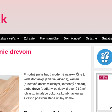
áska a vzťahy
Zdravie
Pre mamičky
Domácnosť
Ostatné
Súťaž
anie drevom
Prírodné prvky budú moderné naveky. Či je to
voda (fontánky, jazierka, akváriá), kameň
(pracovná doska v kuchyni, kamenný obklad),
alebo drevo (podlahy, obklady, drevené trámy),
ich využitím alebo dokonca kombináciou sa
z vášho priestoru stane útulný domov.