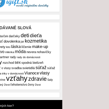
DÁVANÉ SLOVÁ
deti
dieťa
darček
darčeky
kozmetika
sť
dovolenka
jar
make-up
láska
vety
líčenie
leto
móda
tvo
nevera
nohavičky
milenka
artner
rady
rady do domácnosti
y
sex
rozchod
spodná bielizeň
súťaž
svietidlá
svadba
ť o vlasy
súťaž
vlasy
Vianoce
 a triky v domácnosti
vzťahy
zdravie
rine
šaty
ťehotenstvo
ženy
tný život
život
dných hier?