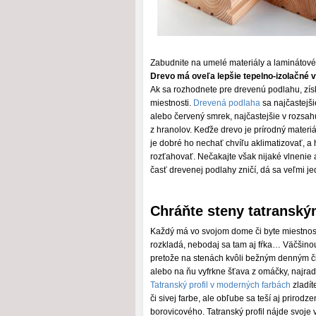
Zabudnite na umelé materiály a laminátové 
Drevo má oveľa lepšie tepelno-izolačné v
Ak sa rozhodnete pre drevenú podlahu, získ
miestnosti.
Drevená podlaha
sa najčastejši
alebo červený smrek, najčastejšie v rozsah
z hranolov. Keďže drevo je prírodný materiá
je dobré ho nechať chvíľu aklimatizovať, a
rozťahovať. Nečakajte však nijaké vlnenie 
časť drevenej podlahy zničí, dá sa veľmi j
Chráňte steny tatranský
Každý má vo svojom dome či byte miestnosť, 
rozkladá, nebodaj sa tam aj fŕka… Väčšino
pretože na stenách kvôli bežným denným čin
alebo na ňu vyfrkne šťava z omáčky, najradš
Tatranský profil v moderných farbách
zladít
či sivej farbe, ale obľube sa teší aj prirod
borovicového. Tatranský profil nájde svoje v