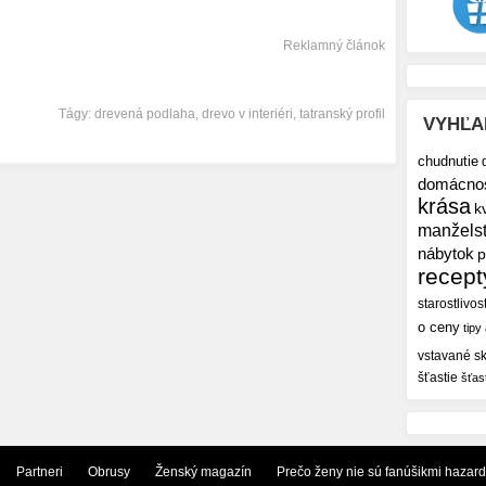
Reklamný článok
Tágy:
drevená podlaha
,
drevo v interiéri
,
tatranský profil
VYHĽA
chudnutie
domácno
krása
k
manžels
nábytok
p
recept
starostlivos
o ceny
tipy
vstavané sk
šťastie
šťas
Partneri
Obrusy
Ženský magazín
Prečo ženy nie sú fanúšikmi hazar