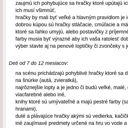
zaujmú ich pohybujúce sa hračky ktoré upútajú ic
ich musí všimnúť,
hračky by mali byť veľké a hlavným pravidlom je i
dobrou kúpou sú hračky stláčacie, cmúľacie a mä
ktoré sa ľahko umyjú, alebo postavičky z príjemn
farby musia byť výrazné aby ich vaša ratolesť do
výber stavte aj na penové loptičky či zvončeky 
Deti od 7 do 12 mesiacov:
na scénu prichádzajú pohyblivé hračky ktoré sa d
na šnúrke (autá, zvieratká),
najrôznejšie lopty a je jedno či budú veľké, malé,
viacfarebné alebo iné,
knihy ktoré sú umývateľné a majú pestré farby (
hranami),
duté a plávajúce hračky akými sú vedierka, kačič
iné zaujímavé predmety určené na hru vo vode a