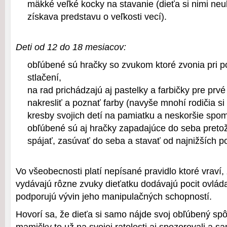
mäkké veľké kocky na stavanie (dieťa si nimi neu
získava predstavu o veľkosti vecí).
Deti od 12 do 18 mesiacov:
obľúbené sú hračky so zvukom ktoré zvonia pri 
stlačení,
na rad prichádzajú aj pastelky a farbičky pre prv
nakresliť a poznať farby (navyše mnohí rodičia si
kresby svojich detí na pamiatku a neskoršie spom
obľúbené sú aj hračky zapadajúce do seba pretož
spájať, zasúvať do seba a stavať od najnižších po
Vo všeobecnosti platí nepísané pravidlo ktoré vraví,
vydávajú rôzne zvuky dieťatku dodávajú pocit ovlád
podporujú vývin jeho manipulačných schopností.
Hovorí sa, že dieťa si samo nájde svoj obľúbený sp