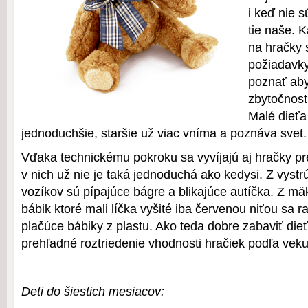
i keď nie 
tie naše. 
na hračky 
požiadavky
poznať aby
zbytočnost
Malé dieťa
jednoduchšie, staršie už viac vníma a poznáva svet.
Vďaka technickému pokroku sa vyvíjajú aj hračky pre
v nich už nie je taká jednoduchá ako kedysi. Z vys
vozíkov sú pípajúce bágre a blikajúce autíčka. Z m
bábik ktoré mali líčka vyšité iba červenou niťou sa 
plačúce bábiky z plastu. Ako teda dobre zabaviť d
prehľadné roztriedenie vhodnosti hračiek podľa veku
Deti do šiestich mesiacov: