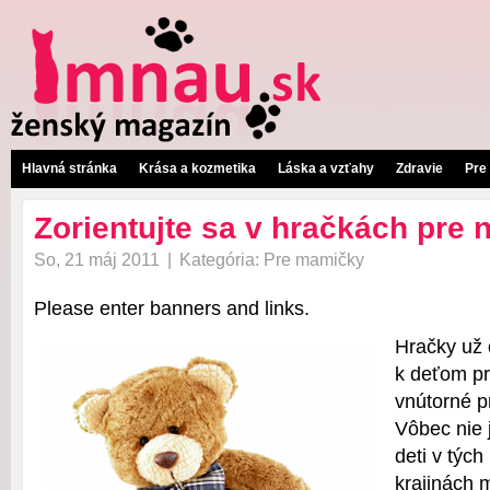
Hlavná stránka
Krása a kozmetika
Láska a vzťahy
Zdravie
Pre
Zorientujte sa v hračkách pre
So, 21 máj 2011
|
Kategória:
Pre mamičky
Please enter banners and links.
Hračky už 
k deťom pr
vnútorné p
Vôbec nie 
deti v týc
krajinách 