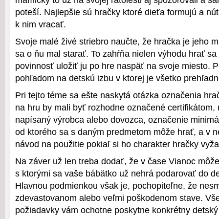
mamičky to už na svojej ratolesti aj spozorovali a s
poteší. Najlepšie sú hračky ktoré dieťa formujú a nút
k nim vracať.
Svoje malé živé striebro naučte, že hračka je jeho m
sa o ňu mal starať. To zahŕňa nielen výhodu hrať sa 
povinnosť uložiť ju po hre naspäť na svoje miesto.
pohľadom na detskú izbu v ktorej je všetko prehľadn
Pri tejto téme sa ešte naskytá otázka označenia hrač
na hru by mali byť rozhodne označené certifikátom,
napísaný výrobca alebo dovozca, označenie minimá
od ktorého sa s daným predmetom môže hrať, a v n
návod na použitie pokiaľ si ho charakter hračky vyža
Na záver už len treba dodať, že v čase Vianoc môž
s ktorými sa vaše bábätko už nehrá podarovať do d
Hlavnou podmienkou však je, pochopiteľne, že nesm
zdevastovanom alebo veľmi poškodenom stave. Vše
požiadavky vám ochotne poskytne konkrétny detský 