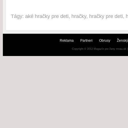
Tágy:
aké hračky pre deti
,
hračky
,
hračky pre deti
,
Reklama
Partneri
Obrusy
Ženský
Copyright © 2012
Magazín pre ženy mnau.sk
|