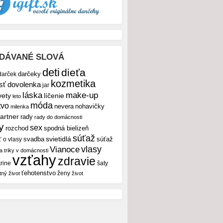
DÁVANÉ SLOVÁ
deti
dieťa
darček
darčeky
kozmetika
sť
dovolenka
jar
make-up
láska
vety
líčenie
leto
móda
tvo
nevera
nohavičky
milenka
artner
rady
rady do domácnosti
y
sex
rozchod
spodná bielizeň
súťaž
svietidlá
svadba
ť o vlasy
súťaž
vlasy
Vianoce
 a triky v domácnosti
vzťahy
zdravie
rine
šaty
ťehotenstvo
ženy
tný život
život