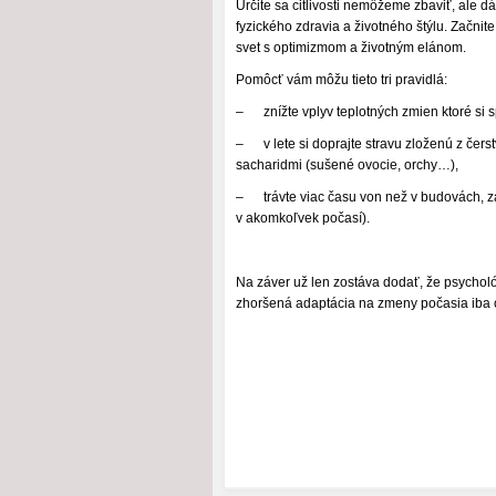
Určite sa citlivosti nemôžeme zbaviť, ale 
fyzického zdravia a životného štýlu. Začnit
svet s optimizmom a životným elánom.
Pomôcť vám môžu tieto tri pravidlá:
– znížte vplyv teplotných zmien ktoré si 
– v lete si doprajte stravu zloženú z čers
sacharidmi (sušené ovocie, orchy…),
– trávte viac času von než v budovách, zac
v akomkoľvek počasí).
Na záver už len zostáva dodať, že psycholó
zhoršená adaptácia na zmeny počasia iba od