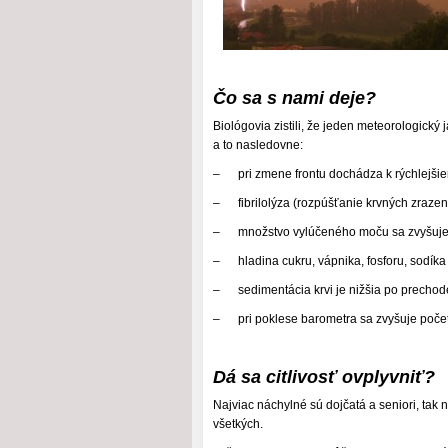
Čo sa s nami deje?
Biológovia zistili, že jeden meteorologick
a to nasledovne:
– pri zmene frontu dochádza k rýchlejšiem
– fibrilolýza (rozpúšťanie krvných zrazen
– množstvo vylúčeného moču sa zvyšuje 
– hladina cukru, vápnika, fosforu, sodíka 
– sedimentácia krvi je nižšia po prechode
– pri poklese barometra sa zvyšuje počet 
Dá sa citlivosť ovplyvniť?
Najviac náchylné sú dojčatá a seniori, tak 
všetkých.