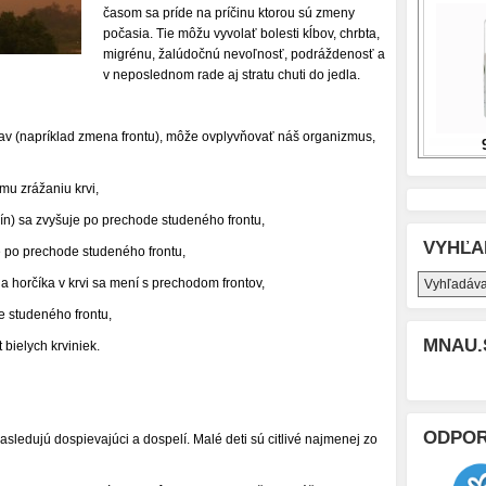
časom sa príde na príčinu ktorou sú zmeny
počasia. Tie môžu vyvolať bolesti kĺbov, chrbta,
migrénu, žalúdočnú nevoľnosť, podráždenosť a
v neposlednom rade aj stratu chuti do jedla.
ý jav (napríklad zmena frontu), môže ovplyvňovať náš organizmus,
u zrážaniu krvi,
ín) sa zvyšuje po prechode studeného frontu,
VYHĽA
po prechode studeného frontu,
a horčíka v krvi sa mení s prechodom frontov,
 studeného frontu,
MNAU.
bielych krviniek.
ODPO
nasledujú dospievajúci a dospelí. Malé deti sú citlivé najmenej zo