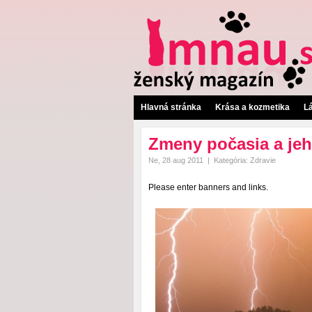
Hlavná stránka
Krása a kozmetika
L
Zmeny počasia a jeh
Ne, 28 aug 2011
|
Kategória:
Zdravie
Please enter banners and links.