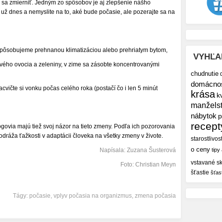
dá sa zmierniť. Jedným zo spôsobov je aj zlepšenie nášho
e už dnes a nemyslite na to, aké bude počasie, ale pozerajte sa na
spôsobujeme prehnanou klimatizáciou alebo prehriatym bytom,
VYHĽA
tvého ovocia a zeleniny, v zime sa zásobte koncentrovanými
chudnutie
domácno
vičte si vonku počas celého roka (postačí čo i len 5 minút
krása
k
manžels
nábytok
p
recept
govia majú tiež svoj názor na tieto zmeny. Podľa ich pozorovania
ráža ťažkosti v adaptácii človeka na všetky zmeny v živote.
starostlivos
o ceny
Napísala: Zuzana Šusterová
tipy
vstavané sk
Foto:
Christian Meyn
šťastie
šťas
Tágy:
počasie
,
vplyv počasia na organizmus
,
zmena počasia