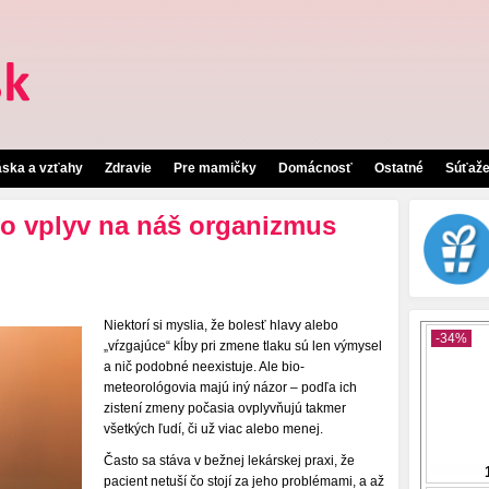
áska a vzťahy
Zdravie
Pre mamičky
Domácnosť
Ostatné
Súťaž
o vplyv na náš organizmus
Niektorí si myslia, že bolesť hlavy alebo
„vŕzgajúce“ kĺby pri zmene tlaku sú len výmysel
a nič podobné neexistuje. Ale bio-
meteorológovia majú iný názor – podľa ich
zistení zmeny počasia ovplyvňujú takmer
všetkých ľudí, či už viac alebo menej.
Často sa stáva v bežnej lekárskej praxi, že
pacient netuší čo stojí za jeho problémami, a až