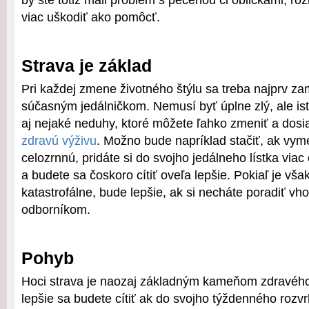
by ste totiž mali problém s pečeňou či obličkami, rô
viac uškodiť ako pomôcť.
Strava je základ
Pri každej zmene životného štýlu sa treba najprv za
súčasným jedálničkom. Nemusí byť úplne zlý, ale is
aj nejaké neduhy, ktoré môžete ľahko zmeniť a dosi
zdravú výživu
. Možno bude napríklad stačiť, ak vym
celozrnnú, pridáte si do svojho jedálneho lístka viac
a budete sa čoskoro cítiť oveľa lepšie. Pokiaľ je vš
katastrofálne, bude lepšie, ak si necháte poradiť vh
odborníkom.
Pohyb
Hoci strava je naozaj základným kameňom zdravého 
lepšie sa budete cítiť ak do svojho týždenného rozvr