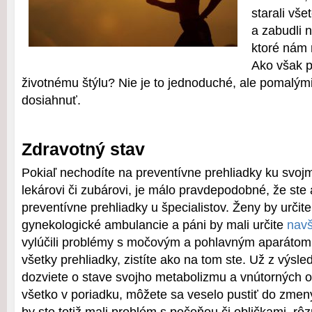
starali vše
a zabudli 
ktoré nám 
Ako však p
životnému štýlu? Nie je to jednoduché, ale pomalými
dosiahnuť.
Zdravotný stav
Pokiaľ nechodíte na preventívne prehliadky ku sv
lekárovi či zubárovi, je málo pravdepodobné, že ste 
preventívne prehliadky u špecialistov. Ženy by urči
gynekologické ambulancie a páni by mali určite
navš
vylúčili problémy s močovým a pohlavným aparátom.
všetky prehliadky, zistíte ako na tom ste. Už z výsle
dozviete o stave svojho metabolizmu a vnútorných 
všetko v poriadku, môžete sa veselo pustiť do zmeny