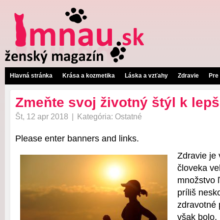
Hlavná stránka
Krása a kozmetika
Láska a vzťahy
Zdravie
Pre
Zmeňte svoj životný štýl k lep
Št, 12 apr 2018
|
Kategória:
Ostatné
Please enter banners and links.
Zdravie je
človeka ve
množstvo ľ
príliš nes
zdravotné 
však bolo,