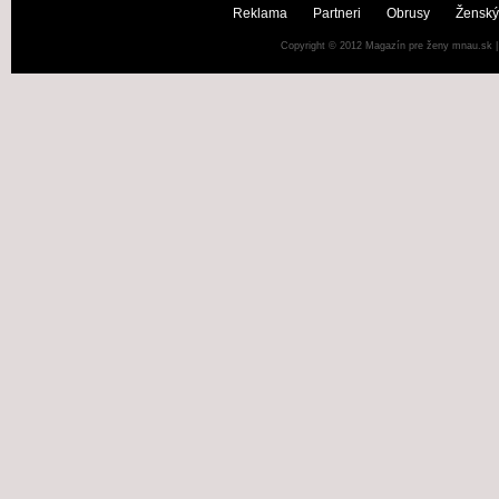
Reklama
Partneri
Obrusy
Ženský
Copyright © 2012
Magazín pre ženy mnau.sk
|