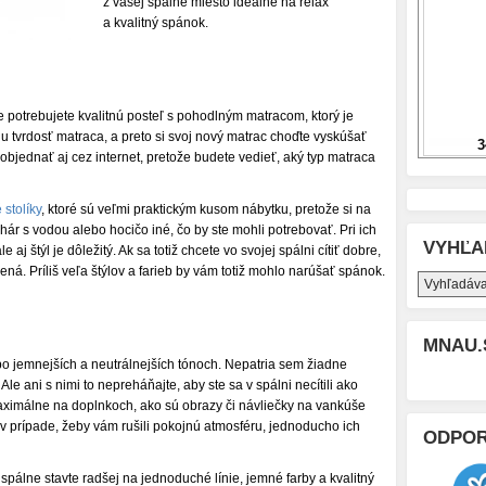
z vašej spálne miesto ideálne na relax
a kvalitný spánok.
e potrebujete kvalitnú posteľ s pohodlným matracom, ktorý je
u tvrdosť matraca, a preto si svoj nový matrac choďte vyskúšať
objednať aj cez internet, pretože budete vedieť, aký typ matraca
 stolíky
, ktoré sú veľmi praktickým kusom nábytku, pretože si na
ohár s vodou alebo hocičo iné, čo by ste mohli potrebovať. Pri ich
VYHĽA
aj štýl je dôležitý. Ak sa totiž chcete vo svojej spálni cítiť dobre,
ná. Príliš veľa štýlov a farieb by vám totiž mohlo narúšať spánok.
MNAU.
 po jemnejších a neutrálnejších tónoch. Nepatria sem žiadne
le ani s nimi to nepreháňajte, aby ste sa v spálni necítili ako
maximálne na doplnkoch, ako sú obrazy či návliečky na vankúše
 v prípade, žeby vám rušili pokojnú atmosféru, jednoducho ich
ODPO
spálne stavte radšej na jednoduché línie, jemné farby a kvalitný