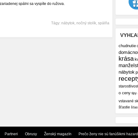
o zariadenej spálni sa vyspíte do ružova.
Tágy:
nábytok
,
nočný stolík
,
spálňa
VYHĽA
chudnutie
domácno
krása
k
manžels
nábytok
p
recept
starostlivos
o ceny
tipy
vstavané sk
šťastie
šťas
Partneri
Obrusy
Ženský magazín
Prečo ženy nie sú fanúšikmi hazar