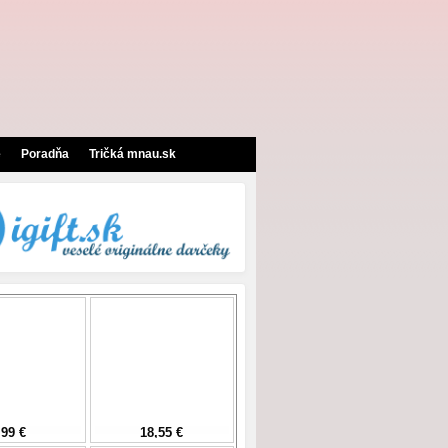
e
Poradňa
Tričká mnau.sk