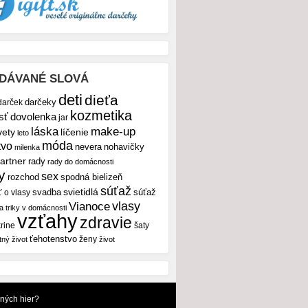
DÁVANÉ SLOVÁ
deti
dieťa
darček
darčeky
kozmetika
sť
dovolenka
jar
make-up
láska
vety
líčenie
leto
móda
tvo
nevera
nohavičky
milenka
artner
rady
rady do domácnosti
y
sex
rozchod
spodná bielizeň
súťaž
svietidlá
svadba
ť o vlasy
súťaž
vlasy
Vianoce
 a triky v domácnosti
vzťahy
zdravie
rine
šaty
ťehotenstvo
ženy
tný život
život
dných hier?