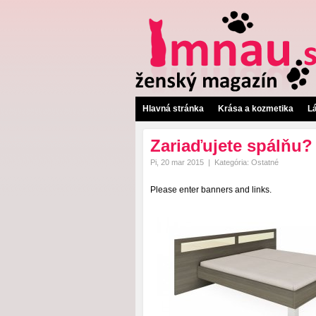
Hlavná stránka
Krása a kozmetika
L
Zariaďujete spálňu?
Pi, 20 mar 2015
|
Kategória:
Ostatné
Please enter banners and links.