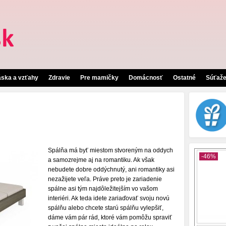
áska a vzťahy
Zdravie
Pre mamičky
Domácnosť
Ostatné
Súťaž
Spálňa má byť miestom stvoreným na oddych
a samozrejme aj na romantiku. Ak však
nebudete dobre oddýchnutý, ani romantiky asi
nezažijete veľa. Práve preto je zariadenie
spálne asi tým najdôležitejším vo vašom
interiéri. Ak teda idete zariaďovať svoju novú
spálňu alebo chcete starú spálňu vylepšiť,
dáme vám pár rád, ktoré vám pomôžu spraviť