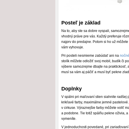
Posteľ je základ
Na to, aby ste sa dobre vyspali, samozrejm
vhodný práve pre vás. Každý preferuje rôzn
najprv do predajne. Potom si ho už môžete 
vám vyhovuje.
Pri posteli nesmieme zabúdať ani na
nočné
stolík môžete odložiť svoj mobil, budík či p
výbere samozrejme dbajte na praktickosť, ale 
musí sa vám aj páčiť a musí byť pekne zlade
Doplnky
V spálni pri maľovaní stien siahnite radšej
krikľavé farby, maximálne jemné pastelové. A
v cirkuse. Výraznejšie farby môžete voliť 
a podobne. Tie totiž spálňu pekne oživia, a
vymeníte.
V jednoduchosti povedané, pri zariaďovaní 