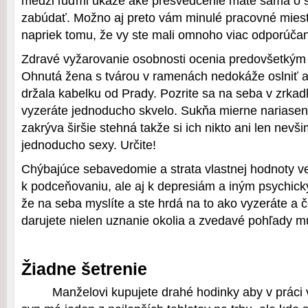
medzi ľuďmi ukáže aké presvedčenie máte sama o s
zabúdať. Možno aj preto vám minulé pracovné miesto
napriek tomu, že vy ste mali omnoho viac odporúčaní
Zdravé vyžarovanie osobnosti ocenia predovšetkým 
Ohnutá žena s tvárou v ramenách nedokáže oslniť a
držala kabelku od Prady. Pozrite sa na seba v zrkad
vyzeráte jednoducho skvelo. Sukňa mierne nariasen
zakrýva širšie stehná takže si ich nikto ani len nevš
jednoducho sexy. Určite!
Chýbajúce sebavedomie a strata vlastnej hodnoty ve
k podceňovaniu, ale aj k depresiám a iným psychi
že na seba myslíte a ste hrdá na to ako vyzeráte a č
darujete nielen uznanie okolia a zvedavé pohľady mu
Žiadne šetrenie
Manželovi kupujete drahé hodinky aby v práci 