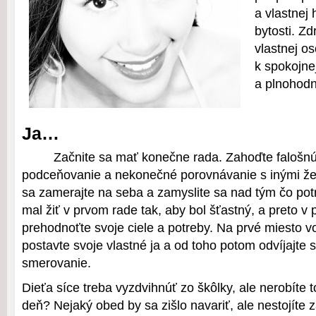
a vlastnej
bytosti. Zd
vlastnej o
k spokojne
a plnohodn
Ja…
Začnite sa mať konečne rada. Zahoďte falošn
podceňovanie a nekonečné porovnávanie s inými ž
sa zamerajte na seba a zamyslite sa nad tým čo pot
mal žiť v prvom rade tak, aby bol šťastný, a preto v
prehodnoťte svoje ciele a potreby. Na prvé miesto v
postavte svoje vlastné ja a od toho potom odvíjajte s
smerovanie.
Dieťa síce treba vyzdvihnúť zo škôlky, ale nerobíte
deň? Nejaký obed by sa zišlo navariť, ale nestojíte