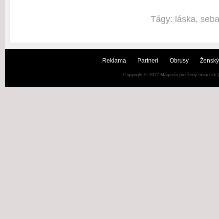
Tágy:
láska
,
seba
Reklama
Partneri
Obrusy
Ženský
Copyright © 2012
Magazín pre ženy mnau.sk
|