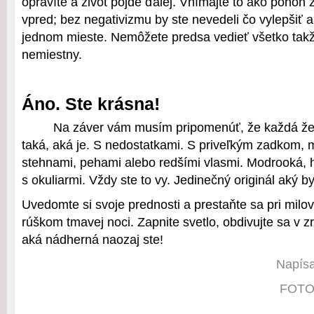
opravíte a život pôjde ďalej. Vnímajte to ako pohon
vpred; bez negativizmu by ste nevedeli čo vylepšiť a 
jednom mieste. Nemôžete predsa vedieť všetko takže
nemiestny.
Áno. Ste krásna!
Na záver vám musím pripomenúť, že každá že
taká, aká je. S nedostatkami. S priveľkým zadkom, 
stehnami, pehami alebo redšími vlasmi. Modrooká, 
s okuliarmi. Vždy ste to vy. Jedinečný originál aký by
Uvedomte si svoje prednosti a prestaňte sa pri milo
rúškom tmavej noci. Zapnite svetlo, obdivujte sa v zr
aká nádherná naozaj ste!
Napísa
FOTO: