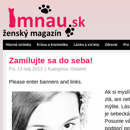
Hlavná stránka
Krása a kozmetika
Láska a vzťahy
Zdravie
Pre
Zamilujte sa do seba!
Po, 13 máj 2013
|
Kategória:
Ostatné
Please enter banners and links.
Ak si mysl
zlá, ani ne
mýlite. Lá
je sebecká
Posunie vás
podporí po