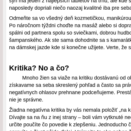
syn má jeden z najlepších tabletov na trhu, ale kde 
naposledy dopriali niečo naozaj kvalitné iba pre seb
Odmeňte sa vo všedný deň kozmetičkou, manikúrou
Po náročnom týždni choďte na masáž alebo si dopra
spálni od partnera spolu so sviečkami, dobrou hudb
šampanského. Ak ste sama dohodnite sa s kamarát
na dámskej jazde kde si konečne užijete. Verte, že si
Kritika? No a čo?
Mnoho žien sa viaže na kritiku dostávanú od o
získavame sa seba skreslený pohľad a často sa prá
negatívnych ohlasov prehnane podceňujeme. Prestáv
nie je správne.
Žiadna negatívna kritika by vás nemala položiť „na 
Dívajte sa na ňu z inej strany – boli vám vytknuté n
určite poučíte čo povedie k zlepšeniu. Jednoducho 