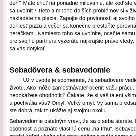
deň? Máte chuť na poriadne milovanie, ale keď ste 
sa uvoľniť? Tieto a mnoho ďalších problémov si v ži
nakladáte na plecia. Zapojte do povinností aj svojho 
doniesť pizzu a večer sa konečne prestaňte porovn
herečkami. Namiesto toho sa uvoľnite, oceňte samu
pre svojho partnera vyzeráte najkrajšie práve vtedy
sa vás dotýkať.
Sebadôvera & sebavedomie
Už v úvode je spomenuté, že sebadôvera vedi
životu. Ako môže zamestnávateľ oceniť vašu prácu,
nedokážete ohodnotiť? Čakáte, že si váš talent všim
a pochvália vás? Omyl. Veľký omyl. Vy sama predsa 
ste dobrá, tak to ukážte aj svojmu okoliu.
Sebavedomie ostatným vraví, že sa o seba staráte, 
osobnosť a poznáte vlastnú cenu „na trhu“. Sebav