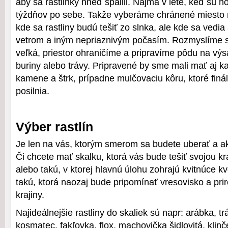
aby sa rastlinky hneď spálili. Najmä v lete, keď sú h
týždňov po sebe. Takže vyberáme chránené miesto
kde sa rastliny budú tešiť zo slnka, ale kde sa vedia
vetrom a iným nepriaznivým počasím. Rozmyslíme s
veľká, priestor ohraničíme a pripravíme pôdu na výsa
buriny alebo trávy. Pripravené by sme mali mať aj k
kamene a štrk, prípadne mulčovaciu kôru, ktoré finál
posilnia.
Výber rastlín
Je len na vás, ktorým smerom sa budete uberať a ak
Či chcete mať skalku, ktorá vás bude tešiť svojou kr
alebo takú, v ktorej hlavnú úlohu zohrajú kvitnúce k
takú, ktorá naozaj bude pripomínať vresovisko a pri
krajiny.
Najideálnejšie rastliny do skaliek sú napr: arábka, t
kosmatec, fakľovka, flox, machovička šidlovitá, klinč