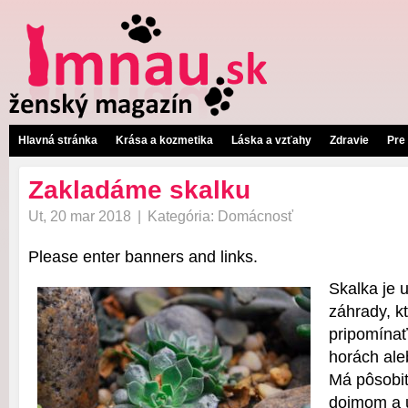
Hlavná stránka
Krása a kozmetika
Láska a vzťahy
Zdravie
Pre
Zakladáme skalku
Ut, 20 mar 2018
|
Kategória:
Domácnosť
Please enter banners and links.
Skalka je 
záhrady, 
pripomínať
horách ale
Má pôsobi
dojmom a 