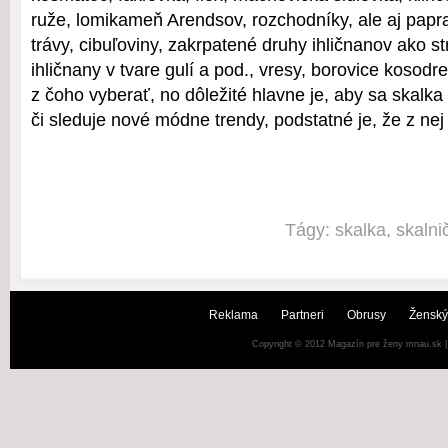
ruže, lomikameň Arendsov, rozchodníky, ale aj papra
trávy, cibuľoviny, zakrpatené druhy ihličnanov ako s
ihličnany v tvare gulí a pod., vresy, borovice koso
z čoho vyberať, no dôležité hlavne je, aby sa skalka
či sleduje nové módne trendy, podstatné je, že z ne
Tágy:
skalka
,
skalni
Reklama
Partneri
Obrusy
Ženský
Copyright © 2012
Magazín pre ženy mnau.sk
|