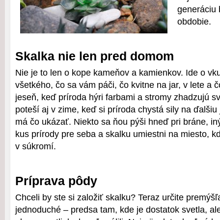
generáciu 
obdobie.
Skalka nie len pred domom
Nie je to len o kope kameňov a kamienkov. Ide o v
všetkého, čo sa vám páči, čo kvitne na jar, v lete a 
jeseň, keď príroda hýri farbami a stromy zhadzujú svo
poteší aj v zime, keď si príroda chystá sily na ďalši
má čo ukázať. Niekto sa ňou pýši hneď pri bráne, in
kus prírody pre seba a skalku umiestni na miesto, kde
v súkromí.
Príprava pôdy
Chceli by ste si založiť skalku? Teraz určite premýšľ
jednoduché – predsa tam, kde je dostatok svetla, ale