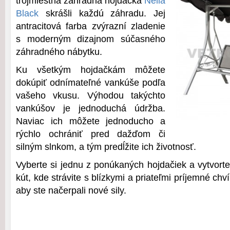
trojmiestna záhradná hojdačka
Nella
Black
skrášli každú záhradu. Jej
antracitová farba zvýrazní zladenie
s moderným dizajnom súčasného
záhradného nábytku.
Ku všetkým hojdačkám môžete
dokúpiť odnímateľné vankúše podľa
vašeho vkusu. Výhodou takýchto
vankúšov je jednoduchá údržba.
Naviac ich môžete jednoducho a
rýchlo ochrániť pred dažďom či
silným slnkom, a tým predĺžite ich životnosť.
Vyberte si jednu z ponúkaných hojdačiek a vytvort
kút, kde strávite s blízkymi a priateľmi príjemné chv
aby ste načerpali nové sily.