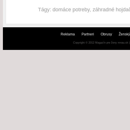
Tágy:
domáce potreby
,
záhradné hojda
Reklama
Partneri
Obrusy
Ženský
Copyright © 2012
Magazín pre ženy mnau.sk
|