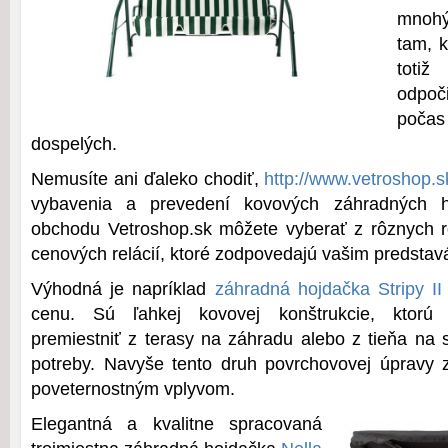
mnohý
tam, k
totiž
odpoč
počas
dospelých.
Nemusíte ani ďaleko chodiť,
http://www.vetroshop.s
vybavenia a prevedení kovových záhradných h
obchodu Vetroshop.sk môžete vyberať z rôznych r
cenových relácií, ktoré zodpovedajú vašim predsta
Výhodná je napríklad
záhradná hojdačka Stripy II
cenu. Sú ľahkej kovovej konštrukcie, ktorú
premiestniť z terasy na záhradu alebo z tieňa na 
potreby. Navyše tento druh povrchovovej úpravy z
poveternostným vplyvom.
Elegantná a kvalitne spracovaná