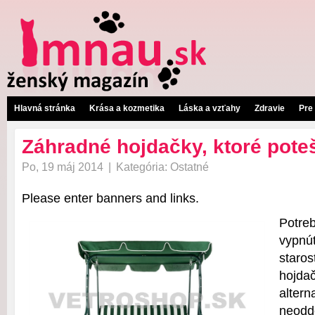
Hlavná stránka
Krása a kozmetika
Láska a vzťahy
Zdravie
Pre
Záhradné hojdačky, ktoré pote
Po, 19 máj 2014
|
Kategória:
Ostatné
Please enter banners and links.
Potre
vypnú
staro
hojd
alter
neodd