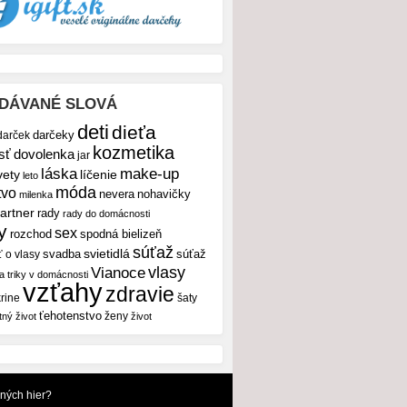
DÁVANÉ SLOVÁ
deti
dieťa
darček
darčeky
kozmetika
sť
dovolenka
jar
make-up
láska
vety
líčenie
leto
móda
tvo
nevera
nohavičky
milenka
artner
rady
rady do domácnosti
y
sex
rozchod
spodná bielizeň
súťaž
svietidlá
svadba
ť o vlasy
súťaž
vlasy
Vianoce
 a triky v domácnosti
vzťahy
zdravie
rine
šaty
ťehotenstvo
ženy
tný život
život
dných hier?