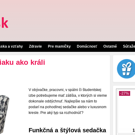
áska a vzťahy
Zdravie
Pre mamičky
Domácnosť
Ostatné
Súťaž
iaku ako králi
V obývačke, pracovni, v spálni či študentskej
izbe potrebujeme mať zátišia, v ktorých si vieme
dokonale oddýchnuť. Najlepšie sa nám to
podarí na pohodlnej sedačke alebo v luxusnom
kresle. Pre aký typ sa rozhodnúť?
Funkčná a štýlová sedačka