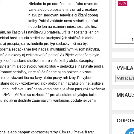
Niekoho to po náročnom dni ťahá rovno do
vane alebo do postele, iný si rád zresetuje
hlavu pri sledovaní televízie či čítaní dobrej
knihy. Pokiaľ zháňate novú sedačku, ohľad
neberte len na rozmery miestnosti, ale tiež
m, no často vás navštevujú priatelia, určite neostaňte len pri
iektorí hostia budú sedieť na kuchynských stoličkách alebo
 aj prespia, sa rozhodnite pre typ sedačky – či má byť
Moderná sedačka vie byť naozaj multifunkčným kusom nábytku,
ú a niekedy aj celkom veľkú posteľ. Ak žijete v menšom byte,
y, ktoré sa stanú útočiskom pre vaše knihy alebo časopisy.
vietením alebo svojou variabilitou – sedačku si nastavíte podľa
VYHĽA
 Rohové sedačky, ktoré sú čalúnené aj na bokoch a vzadu,
nie ste viazaní iba na ľavý alebo pravý roh izby. Pri výbere
ane do rúk vzorkovník látok alebo naň natrafíte online, zistite si,
oducho udržiava. Obľúbená kombinácia je látka plus koža/koženka,
MNAU.
bí živšie. Môžete sa rozhodnúť pre absolútne obyčajnú farbu
vú, no ak ju doplníte zaujímavými vankúšmi, dodáte jej veľmi
ODPO
nej alebo naopak kontrastnej farby. Čím zaujímavejší tvar