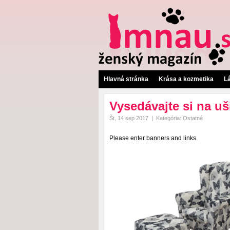
Hlavná stránka
Krása a kozmetika
L
Vysedávajte si na uš
Št, 14 sep 2017
|
Kategória:
Ostatné
Please enter banners and links.