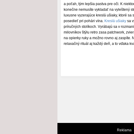
a poťah, tým lepšia pastva pre oči. K niekto
konečne nemusíte vykladať na vyleštený st
luxusne vyzerajúce kreslá ušiaky, ktoré sa s
posedieť pri pohári vína.
Kreslá ušiaky
sa v
príručných stolíkoch. Vyrábajú sa v rozman
milovníkov štýlu retro zasa patchwork, zvier
na opierky ruky a možno rovno aj zaspíte. 
relaxačný rituál aj každý deň, a to vďaka 
Reklama