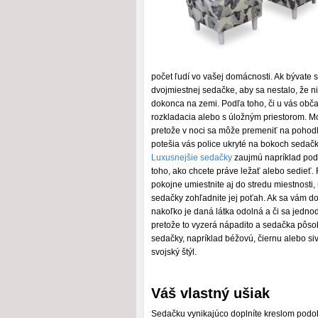
počet ľudí vo vašej domácnosti. Ak bývate sá
dvojmiestnej sedačke, aby sa nestalo, že n
dokonca na zemi. Podľa toho, či u vás občas
rozkladacia alebo s úložným priestorom. 
pretože v noci sa môže premeniť na pohodln
potešia vás police ukryté na bokoch sedačk
Luxusnejšie sedačky
zaujmú napríklad pods
toho, ako chcete práve ležať alebo sedieť.
pokojne umiestnite aj do stredu miestnosti, 
sedačky zohľadnite jej poťah. Ak sa vám dost
nakoľko je daná látka odolná a či sa jedn
pretože to vyzerá nápadito a sedačka pôso
sedačky, napríklad béžovú, čiernu alebo si
svojský štýl.
Váš vlastný ušiak
Sedačku vynikajúco doplníte kreslom podob