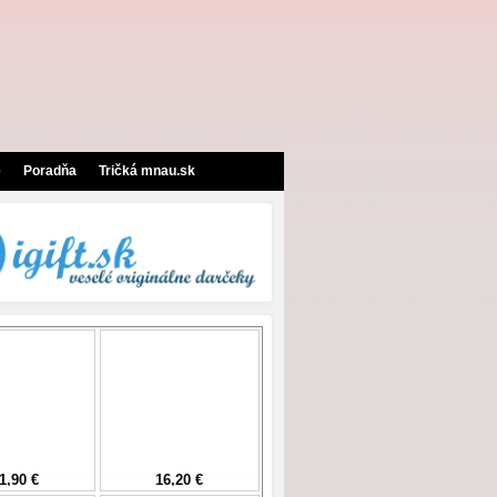
e
Poradňa
Tričká mnau.sk