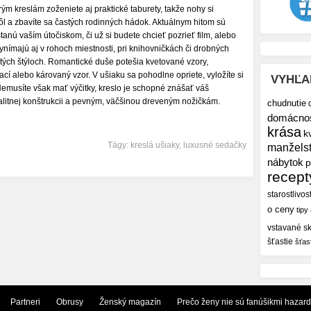
rým kreslám zoženiete aj praktické taburety, takže nohy si
ôl a zbavíte sa častých rodinných hádok. Aktuálnym hitom sú
tanú vaším útočiskom, či už si budete chcieť pozrieť film, alebo
ynímajú aj v rohoch miestnosti, pri knihovničkách či drobných
itých štýloch. Romantické duše potešia kvetované vzory,
ací alebo károvaný vzor. V ušiaku sa pohodlne opriete, vyložíte si
VYHĽA
Nemusíte však mať výčitky, kreslo je schopné znášať váš
kvalitnej konštrukcii a pevným, väčšinou dreveným nožičkám.
chudnutie
domácno
krása
k
Tágy:
kreslá ušiaky
,
luxusné sedačky
manžels
nábytok
p
recept
starostlivos
o ceny
tipy
vstavané sk
šťastie
šťas
Partneri
Obrusy
Ženský magazín
Prečo ženy nie sú fanúšikmi hazar