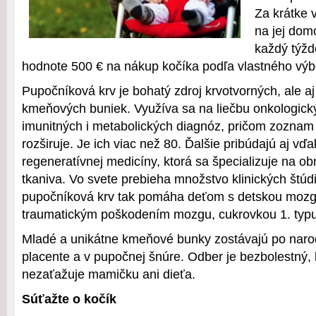
Za krátke 
na jej dom
každý týžd
hodnote 500 € na nákup kočíka podľa vlastného výb
Pupočníková krv je bohatý zdroj krvotvorných, ale a
kmeňových buniek. Využíva sa na liečbu onkologick
imunitných i metabolických diagnóz, pričom zoznam
rozširuje. Je ich viac než 80. Ďalšie pribúdajú aj vď
regeneratívnej medicíny, ktorá sa špecializuje na 
tkaniva. Vo svete prebieha množstvo klinických štúdi
pupočníková krv tak pomáha deťom s detskou mozg
traumatickým poškodením mozgu, cukrovkou 1. typu
Mladé a unikátne kmeňové bunky zostávajú po naro
placente a v pupočnej šnúre. Odber je bezbolestný, 
nezaťažuje mamičku ani dieťa.
Súťažte o kočík