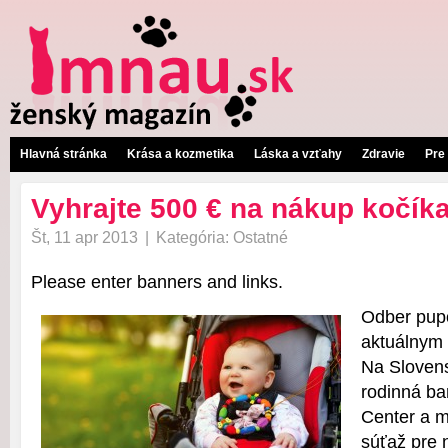
Hlavná stránka
Krása a kozmetika
Láska a vzťahy
Zdravie
Pre
Vyhrajte 500 € na nákup kočík
Št, 11 apr 2013
|
Kategória:
Ostatné
Please enter banners and links.
Odber pupo
aktuálnym
Na Sloven
rodinná b
Center a m
súťaž pre 