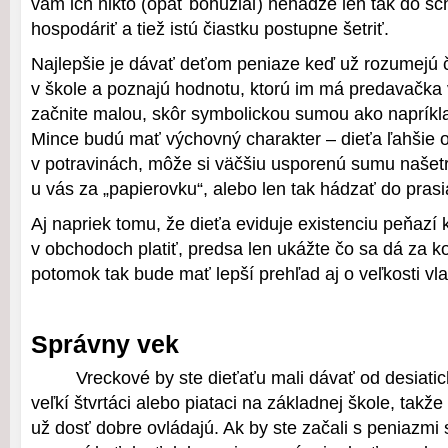
vám ich nikto (opäť bohužiaľ) nehádže len tak do sc
hospodáriť a tiež istú čiastku postupne šetriť.
Najlepšie je dávať deťom peniaze keď už rozumejú čí
v škole a poznajú hodnotu, ktorú im má predavačka 
začnite malou, skôr symbolickou sumou ako napríkla
Mince budú mať výchovný charakter – dieťa ľahšie 
v potravinách, môže si väčšiu usporenú sumu našet
u vás za „papierovku“, alebo len tak hádzať do prasi
Aj napriek tomu, že dieťa eviduje existenciu peňazí 
v obchodoch platiť, predsa len ukážte čo sa dá za ko
potomok tak bude mať lepší prehľad aj o veľkosti vl
Správny vek
Vreckové by ste dieťaťu mali dávať od desiatic
veľkí štvrtáci alebo piataci na základnej škole, tak
už dosť dobre ovládajú. Ak by ste začali s peniazmi 