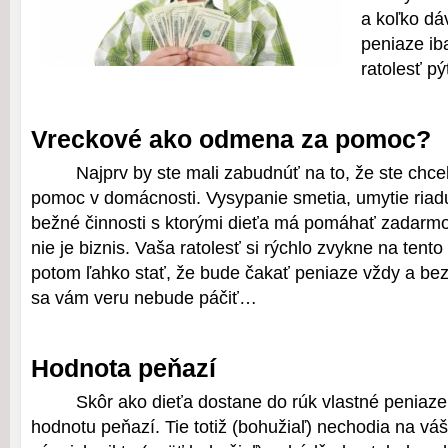
a koľko dá
peniaze ib
ratolesť pý
Vreckové ako odmena za pomoc?
Najprv by ste mali zabudnúť na to, že ste chceli
pomoc v domácnosti. Vysypanie smetia, umytie riadu
bežné činnosti s ktorými dieťa má pomáhať zadar
nie je biznis. Vaša ratolesť si rýchlo zvykne na ten
potom ľahko stať, že bude čakať peniaze vždy a be
sa vám veru nebude páčiť…
Hodnota peňazí
Skôr ako dieťa dostane do rúk vlastné peniaz
hodnotu peňazí. Tie totiž (bohužiaľ) nechodia na vá