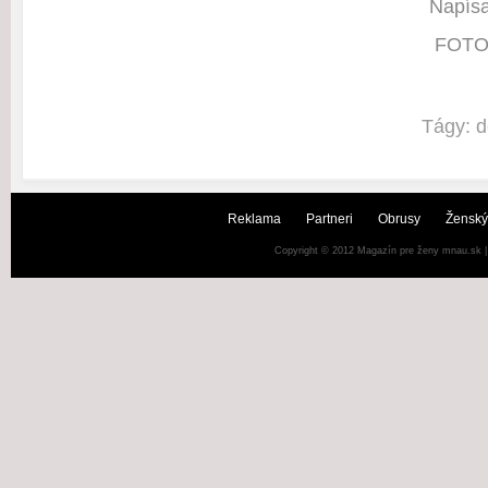
Napísa
FOTO:
Tágy:
d
Reklama
Partneri
Obrusy
Ženský
Copyright © 2012
Magazín pre ženy mnau.sk
|