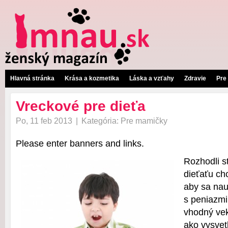
Hlavná stránka
Krása a kozmetika
Láska a vzťahy
Zdravie
Pre
Vreckové pre dieťa
Po, 11 feb 2013
|
Kategória:
Pre mamičky
Please enter banners and links.
Rozhodli s
dieťaťu ch
aby sa nau
s peniazmi
vhodný vek
ako vysvet