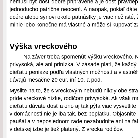
nemusí byť dosť dobre pripravené a je dosť pravde
jednoducho patrične neocení. A naopak, pokiaľ dáte
dcére alebo synovi okolo pätnástky je viac než isté,
minie lebo konečne má vlastné a môže si kupovať za
Výška vreckového
Na záver treba spomenúť výšku vreckového. 
privysoká, ale ani prinízka. V zásade platí, že každ
dieťaťu peniaze podľa vlastných možností a vlastnéh
dávajú mesačne 20 eur, iní 10, a pod.
Myslite na to, že s vreckovým nebudú nikdy obe st
príde vreckové nízke, rodičom privysoké. Ak však má
dieťaťu dávate dosť a ono aj tak pýta viac vysvetlite
v domácnosti nie je iba tak, bez poplatku. Objasnite ú
paušál a v neposlednom rade nezabudnite ani na fakt
v detskej izbe je tiež platený. Z vrecka rodičov.