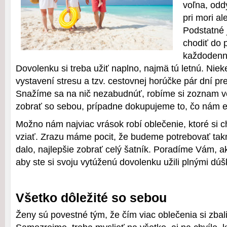
voľna, odd
pri mori al
Podstatné
chodiť do 
každodenn
Dovolenku si treba užiť naplno, najmä tú letnú. Nie
vystavení stresu a tzv. cestovnej horúčke pár dní p
Snažíme sa na nič nezabudnúť, robíme si zoznam ve
zobrať so sebou, prípadne dokupujeme to, čo nám e
Možno nám najviac vrások robí oblečenie, ktoré si
vziať. Zrazu máme pocit, že budeme potrebovať tak
dalo, najlepšie zobrať celý šatník. Poradíme Vám, a
aby ste si svoju vytúženú dovolenku užili plnými dúš
Všetko dôležité so sebou
Ženy sú povestné tým, že čím viac oblečenia si zbali