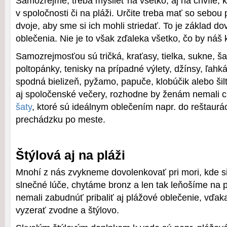
Samozrejme, treba myslieť na všetko, aj na chvíle, k
v spoločnosti či na pláži. Určite treba mať so sebou 
dvoje, aby sme si ich mohli striedať. To je základ d
oblečenia. Nie je to však zďaleka všetko, čo by náš
Samozrejmosťou sú tričká, kraťasy, tielka, sukne, ša
poltopánky, tenisky na prípadné výlety, džínsy, ľahk
spodná bielizeň, pyžamo, papuče, klobúčik alebo ši
aj spoločenské večery, rozhodne by ženám nemali 
šaty
, ktoré sú ideálnym oblečením napr. do reštaurá
prechádzku po meste.
Štýlová aj na pláži
Mnohí z nás zvykneme dovolenkovať pri mori, kde s
slnečné lúče, chytáme bronz a len tak leňošíme na p
nemali zabudnúť pribaliť aj plážové oblečenie, vď
vyzerať zvodne a štýlovo.