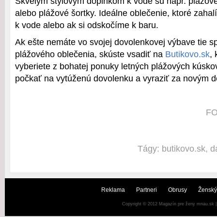
Skvelým štýlovým doplnkom k vode sú napr. plážové 
alebo plážové šortky. Ideálne oblečenie, ktoré zahal
k vode alebo ak si odskočíme k baru.
Ak ešte nemáte vo svojej dovolenkovej výbave tie s
plážového oblečenia, skúste vsadiť na
Butikovo.sk
,
vyberiete z bohatej ponuky letných plážových kúsko
počkať na vytúženú dovolenku a vyraziť za novým 
FO
Tágy:
butikovo.sk
,
d
Reklama
Partneri
Obrusy
Ženský
Copyright © 2012
Magazín pre ženy mnau.sk
|