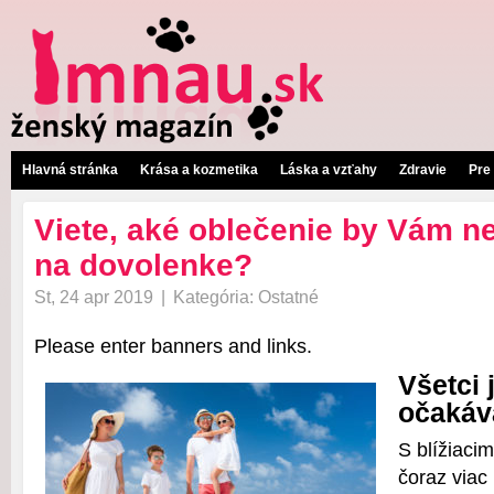
Hlavná stránka
Krása a kozmetika
Láska a vzťahy
Zdravie
Pre
Viete, aké oblečenie by Vám 
na dovolenke?
St, 24 apr 2019
|
Kategória:
Ostatné
Please enter banners and links.
Všetci 
očaká
S blížiaci
čoraz viac