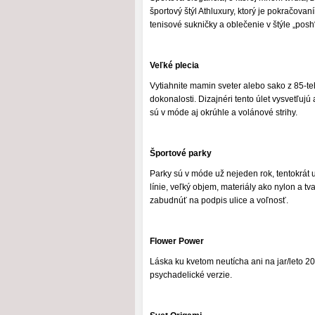
športový štýl Athluxury, ktorý je pokračova
tenisové sukničky a oblečenie v štýle „posh“ 
Veľké plecia
Vytiahnite mamin sveter alebo sako z 85-te
dokonalosti. Dizajnéri tento úlet vysvetľuj
sú v móde aj okrúhle a volánové strihy.
Športové parky
Parky sú v móde už nejeden rok, tentokrát 
línie, veľký objem, materiály ako nylon a t
zabudnúť na podpis ulice a voľnosť.
Flower Power
Láska ku kvetom neutícha ani na jar/leto 201
psychadelické verzie.