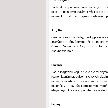
Svet Origami
Poskladané, precízne pokrčené šaty so zá
plecami, detailnými rukávmi. Všetko pre dot
momentu… Takto si dizajnéri predstavujú p
Arty Pop
Geometrické vzory, farby, pásiky, pletené ša
tmavých odtieňov červenej, žltej a modrej v
čiernou. Jednoducho šaty ako z komiksu a 
Andyho Warhola.
Overaly
Podľa magazínu Vogue nie je overal obyča
rovno hlavným produktom svetových dizajné
nabažiť v navrhovaní nových tvarov a pou
materiálov. Ľahký kúsok pre teplý letný deň
elegantných kreácií až po urban style aleb
Legíny