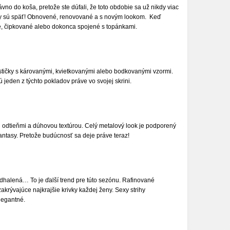
ávno do koša, pretože ste dúfali, že toto obdobie sa už nikdy viac
ny sú späť! Obnovené, renovované a s novým lookom. Keď
vé, čipkované alebo dokonca spojené s topánkami.
vestičky s károvanými, kvietkovanými alebo bodkovanými vzormi.
ú jeden z týchto pokladov práve vo svojej skrini.
 odtieňmi a dúhovou textúrou. Celý metalový look je podporený
 fantasy. Pretože budúcnosť sa deje práve teraz!
odhalená… To je ďalší trend pre túto sezónu. Rafinované
akrývajúce najkrajšie krivky každej ženy. Sexy strihy
legantné.