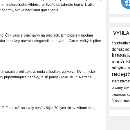
ním minuloročného Athleisure. Zvoľte obtiahnuté legíny, krátke
športov, ako je napríklad golf a tenis.
VYHĽA
ho! Čím väčšie vypchávky na pleciach, tým bližšie k módnej
ú ako kreatívny návrat k elegancii a pohybu… Okrem veľkých pliec
chudnutie
domácno
krása
k
manžels
nábytok
p
uchvacujú prehliadkové móla v šuštiakovej verzii. Dynamické
recept
vary pripomínajúce padáky, to sú parky v roku 2017. Netreba
starostlivos
o ceny
tipy
vstavané sk
šťastie
šťas
7. Tentokrát sa kvety nesú v štýle 70-tych rokov. Vítané sú aj