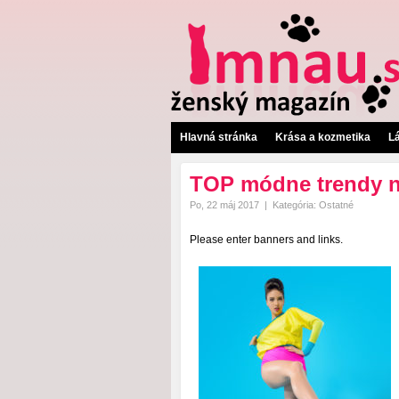
Hlavná stránka
Krása a kozmetika
L
TOP módne trendy na
Po, 22 máj 2017
|
Kategória:
Ostatné
Please enter banners and links.