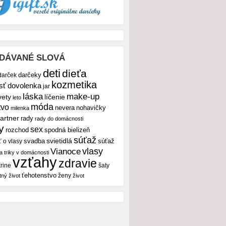
DÁVANÉ SLOVÁ
deti
dieťa
darček
darčeky
kozmetika
sť
dovolenka
jar
make-up
láska
vety
líčenie
leto
móda
tvo
nevera
nohavičky
milenka
artner
rady
rady do domácnosti
y
sex
rozchod
spodná bielizeň
súťaž
svietidlá
svadba
ť o vlasy
súťaž
vlasy
Vianoce
 a triky v domácnosti
vzťahy
zdravie
rine
šaty
ťehotenstvo
ženy
tný život
život