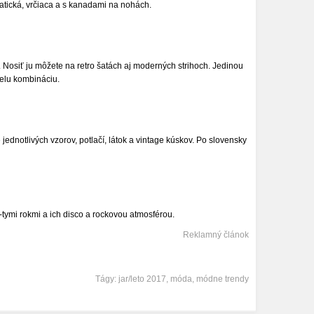
atická, vrčiaca a s kanadami na nohách.
 Nosiť ju môžete na retro šatách aj moderných strihoch. Jedinou
ielu kombináciu.
jednotlivých vzorov, potlačí, látok a vintage kúskov. Po slovensky
tymi rokmi a ich disco a rockovou atmosférou.
Reklamný článok
Tágy:
jar/leto 2017
,
móda
,
módne trendy