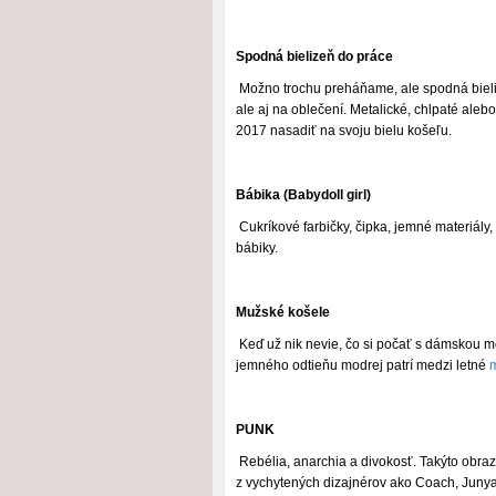
Spodná bielizeň do práce
Možno trochu preháňame, ale spodná bieli
ale aj na oblečení. Metalické, chlpaté al
2017 nasadiť na svoju bielu košeľu.
Bábika (Babydoll girl)
Cukríkové farbičky, čipka, jemné materiály
bábiky.
Mužské košele
Keď už nik nevie, čo si počať s dámskou m
jemného odtieňu modrej patrí medzi letné
PUNK
Rebélia, anarchia a divokosť. Takýto obraz
z vychytených dizajnérov ako Coach, Juny