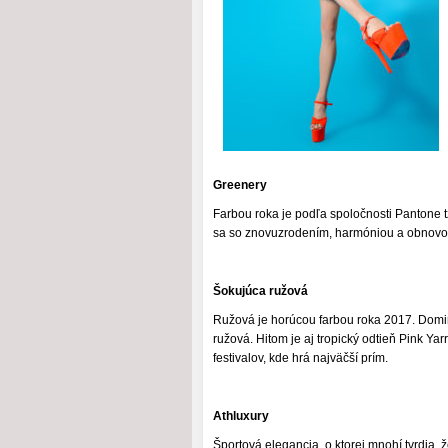
Greenery
Farbou roka je podľa spoločnosti Pantone tz
sa so znovuzrodením, harmóniou a obnovo
Šokujúca ružová
Ružová je horúcou farbou roka 2017. Domi
ružová. Hitom je aj tropický odtieň Pink Ya
festivalov, kde hrá najväčší prím.
Athluxury
Športová elegancia, o ktorej mnohí tvrdia, 