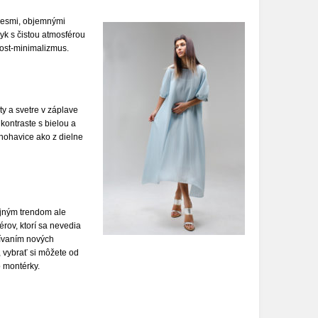
vesmi, objemnými
yk s čistou atmosférou
ost-minimalizmus.
ty a svetre v záplave
 kontraste s bielou a
nohavice ako z dielne
jným trendom ale
rov, ktorí sa nevedia
žívaním nových
, vybrať si môžete od
o montérky.