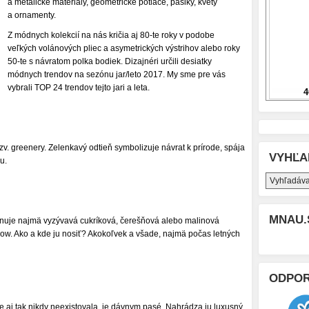
a metalické materiály, geometrické potlače, pásiky, kvety
a ornamenty.
Z módnych kolekcií na nás kričia aj 80-te roky v podobe
veľkých volánových pliec a asymetrických výstrihov alebo roky
50-te s návratom polka bodiek. Dizajnéri určili desiatky
módnych trendov na sezónu jar/leto 2017. My sme pre vás
vybrali TOP 24 trendov tejto jari a leta.
v. greenery. Zelenkavý odtieň symbolizuje návrat k prírode, spája
VYHĽA
u.
MNAU.
nuje najmä vyzývavá cukríková, čerešňová alebo malinová
rrow. Ako a kde ju nosiť? Akokoľvek a všade, najmä počas letných
ODPO
že aj tak nikdy neexistovala, je dávnym pasé. Nahrádza ju luxusný