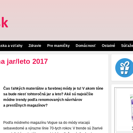
áska a vzťahy
Zdravie
Pre mamičky
Domácnosť
Ostatné
Súťaž
 jar/leto 2017
Čas ľahkých materiálov a farebnej módy je tu! V akom tóne
sa bude niesť tohtoročná jar a leto? Aké sú najväčšie
módne trendy podľa renomovaných návrhárov
a prestížnych magazínov?
Podľa módneho magazínu Vogue sa do módy vracajú
sebavedomé a výrazne línie 70-tych rokov. V trende sú žiarivé