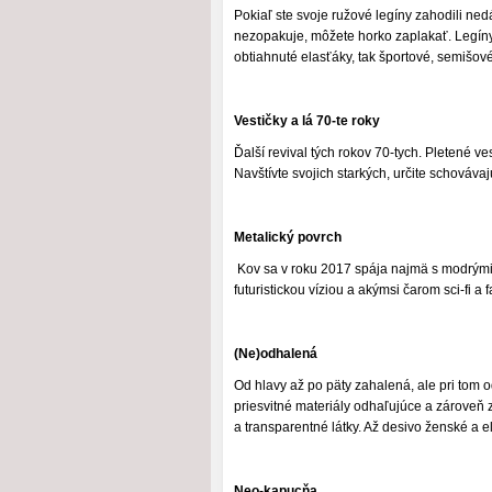
Pokiaľ ste svoje ružové legíny zahodili ned
nezopakuje, môžete horko zaplakať. Legí
obtiahnuté elasťáky, tak športové, semišo
Vestičky a lá 70-te roky
Ďalší revival tých rokov 70-tych. Pletené 
Navštívte svojich starkých, určite schovávaj
Metalický povrch
Kov sa v roku 2017 spája najmä s modrými
futuristickou víziou a akýmsi čarom sci-fi a
(Ne)odhalená
Od hlavy až po päty zahalená, ale pri tom 
priesvitné materiály odhaľujúce a zároveň z
a transparentné látky. Až desivo ženské a e
Neo-kapucňa