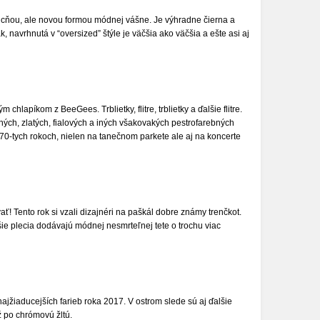
cňou, ale novou formou módnej vášne. Je výhradne čierna a
, navrhnutá v “oversized” štýle je väčšia ako väčšia a ešte asi aj
hlapíkom z BeeGees. Trblietky, flitre, trblietky a ďalšie flitre.
ných, zlatých, fialových a iných všakovakých pestrofarebných
70-tych rokoch, nielen na tanečnom parkete ale aj na koncerte
ť! Tento rok si vzali dizajnéri na paškál dobre známy trenčkot.
čšie plecia dodávajú módnej nesmrteľnej tete o trochu viac
ajžiaducejších farieb roka 2017. V ostrom slede sú aj ďalšie
ž po chrómovú žltú.