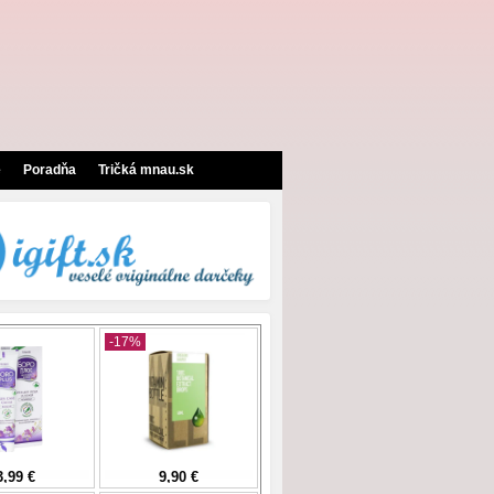
e
Poradňa
Tričká mnau.sk