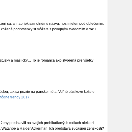
zeň sa, aj napriek samotnému názvu, nosí nielen pod oblečením,
ebo kožené podprsenky si môžete s pokojným svedomím v roku
, stužky a mašličky… To je romanca ako stvorená pre všetky
ódou, tak sa pozrie na pánske móla. Voľné pásikové košele
módne trendy 2017
.
 ženy predstavili na svojich prehliadkových mólach niektorí
a Watanbe a Haider Ackerman. Ich predstava súčasnej ženskosti?