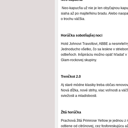
Neo-kapucňa už nie je len obyčajnou kapu
siaha až po majiteľkinu bradu. Alebo naopak
o trochu väčšia.
Horúčka sobotňajšej noci
Hold Johnovi Travoltovi, ABBE a nesmrteľným c
Jednoducho všetko, čo sa leskne v striebor
odtieňoch. Inšpiráciu možno opäť hľadať v 
Glam-rockovej skupiny.
Trenčkot 2.0
Aj staré módne klasiky treba občas renovova
Nová dĺžka, nové strihy, viac voľnosti a vä
sviežosti a mladistvosti.
Žltá horúčka
Prachová žltá Primrose Yellow je jednou z n
odtiene od citrónovej, cez fosforeskujúcu a