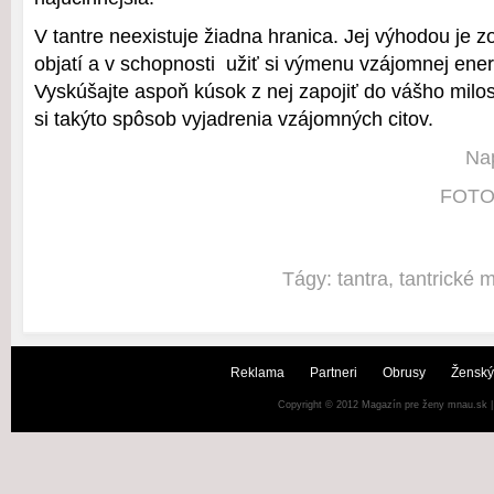
V tantre neexistuje žiadna hranica. Jej výhodou je z
objatí a v schopnosti užiť si výmenu vzájomnej ener
Vyskúšajte aspoň kúsok z nej zapojiť do vášho milos
si takýto spôsob vyjadrenia vzájomných citov.
Nap
FOTO:
Tágy:
tantra
,
tantrické 
Reklama
Partneri
Obrusy
Ženský
Copyright © 2012
Magazín pre ženy mnau.sk
|