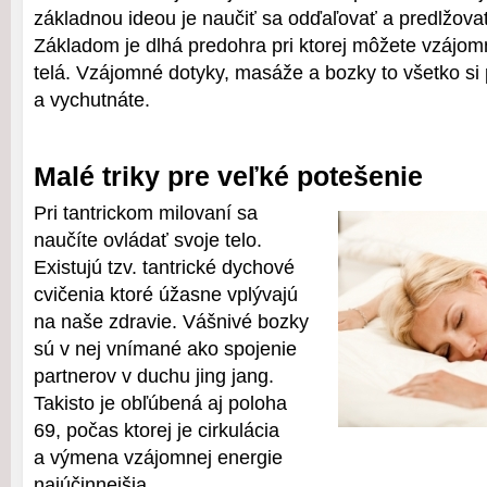
základnou ideou je naučiť sa odďaľovať a predlžova
Základom je dlhá predohra pri ktorej môžete vzájo
telá. Vzájomné dotyky, masáže a bozky to všetko si 
a vychutnáte.
Malé triky pre veľké potešenie
Pri tantrickom milovaní sa
naučíte ovládať svoje telo.
Existujú tzv. tantrické dychové
cvičenia ktoré úžasne vplývajú
na naše zdravie. Vášnivé bozky
sú v nej vnímané ako spojenie
partnerov v duchu jing jang.
Takisto je obľúbená aj poloha
69, počas ktorej je cirkulácia
a výmena vzájomnej energie
najúčinnejšia.