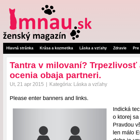
Hlavná stránka
Krása a kozmetika
Láska a vzťahy
Zdravie
Pre
Tantra v milovaní? Trpezlivosť 
ocenia obaja partneri.
Ut, 21 apr 2015
|
Kategória:
Láska a vzťahy
Please enter banners and links.
Indická te
o ktorej sa
Pravdou vš
len málo 