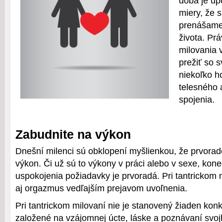
doba je up
miery, že s
prenášame
života. Pr
milovania 
prežiť so 
niekoľko h
telesného 
spojenia.
Zabudnite na výkon
Dnešní milenci sú obklopení myšlienkou, že prvoradé
výkon. Či už sú to výkony v práci alebo v sexe, kone
uspokojenia požiadavky je prvoradá. Pri tantrickom 
aj orgazmus vedľajším prejavom uvoľnenia.
Pri tantrickom milovaní nie je stanovený žiaden konk
založené na vzájomnej úcte, láske a poznávaní svoj