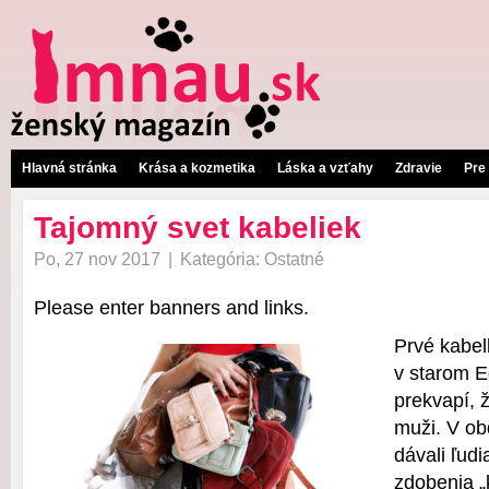
Hlavná stránka
Krása a kozmetika
Láska a vzťahy
Zdravie
Pre
Tajomný svet kabeliek
Po, 27 nov 2017
|
Kategória:
Ostatné
Please enter banners and links.
Prvé kabelk
v starom E
prekvapí, ž
muži. V ob
dávali ľud
zdobenia „