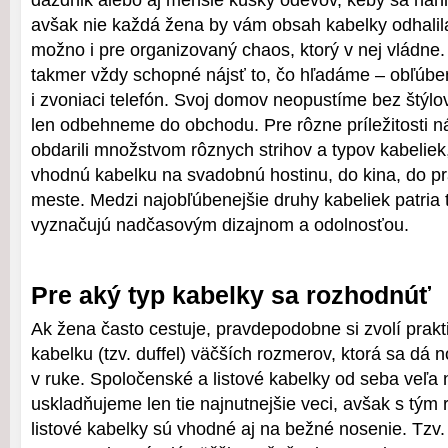
dáždnik alebo aj menšie kúsky odevov, keby sa náhl
avšak nie každá žena by vám obsah kabelky odhalil
možno i pre organizovaný chaos, ktorý v nej vládne
takmer vždy schopné nájsť to, čo hľadáme – obľúben
i zvoniaci telefón. Svoj domov neopustíme bez štýlov
len odbehneme do obchodu. Pre rôzne príležitosti n
obdarili množstvom rôznych strihov a typov kabeli
vhodnú kabelku na svadobnú hostinu, do kina, do p
meste. Medzi najobľúbenejšie druhy kabeliek patria 
vyznačujú nadčasovým dizajnom a odolnosťou.
Pre aký typ kabelky sa rozhodnúť
Ak žena často cestuje, pravdepodobne si zvolí prak
kabelku (tzv. duffel) väčších rozmerov, ktorá sa dá no
v ruke. Spoločenské a listové kabelky od seba veľa 
uskladňujeme len tie najnutnejšie veci, avšak s tým 
listové kabelky sú vhodné aj na bežné nosenie. Tzv.