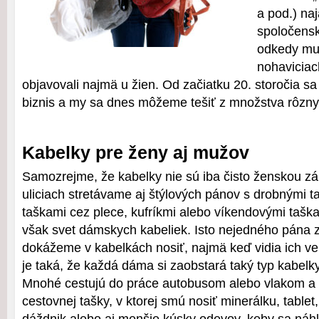
a pod.) na
spoločensk
odkedy mu
nohaviciac
objavovali najmä u žien. Od začiatku 20. storočia sa 
biznis a my sa dnes môžeme tešiť z množstva rôzn
Kabelky pre ženy aj mužov
Samozrejme, že kabelky nie sú iba čisto ženskou zá
uliciach stretávame aj štýlových pánov s drobnými t
taškami cez plece, kufríkmi alebo víkendovými taška
však svet dámskych kabeliek. Isto nejedného pána z
dokážeme v kabelkách nosiť, najmä keď vidia ich v
je taká, že každá dáma si zaobstará taký typ kabelky
Mnohé cestujú do práce autobusom alebo vlakom a k
cestovnej tašky, v ktorej smú nosiť minerálku, tablet,