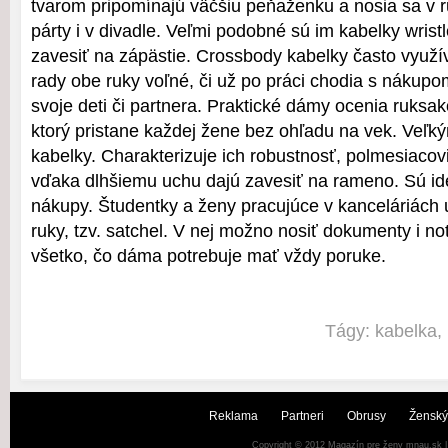
tvarom pripomínajú väčšiu peňaženku a nosia sa v ru
párty i v divadle. Veľmi podobné sú im kabelky wristl
zavesiť na zápästie. Crossbody kabelky často využí
rady obe ruky voľné, či už po práci chodia s nákupo
svoje deti či partnera. Praktické dámy ocenia ruksak
ktorý pristane každej žene bez ohľadu na vek. Veľk
kabelky. Charakterizuje ich robustnosť, polmesiacovit
vďaka dlhšiemu uchu dajú zavesiť na rameno. Sú ide
nákupy. Študentky a ženy pracujúce v kanceláriách 
ruky, tzv. satchel. V nej možno nosiť dokumenty i n
všetko, čo dáma potrebuje mať vždy poruke.
Tágy:
kabelka
,
Reklama
Partneri
Obrusy
Ženský
Copyright © 2012
Magazín pre ženy mnau.sk
|