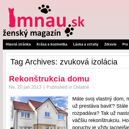
Hlavná stránka
Krása a kozmetika
Láska a vzťahy
Zdravie
Pre
Tag Archives:
zvuková izolácia
Rekonštrukcia domu
Ne, 20 jan 2013
|
Published in
Ostatné
Máte svoj vlastný dom, 
už prestáva baviť? Stále
rozpadáva? Tak už nasta
väčšiu rekonštrukciu. H
poruchy je vždy lacnejšie