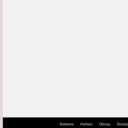
Reklama
Partneri
Obrusy
Ženský