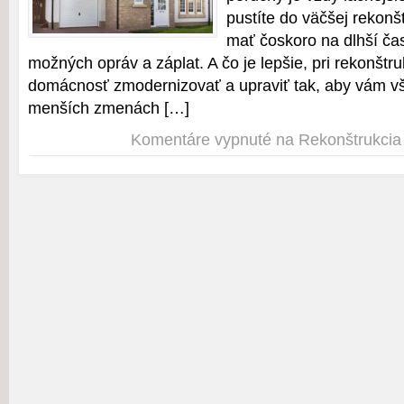
pustíte do väčšej rekonš
mať čoskoro na dlhší ča
možných opráv a záplat. A čo je lepšie, pri rekonštru
domácnosť zmodernizovať a upraviť tak, aby vám všet
menších zmenách […]
Komentáre vypnuté
na Rekonštrukci