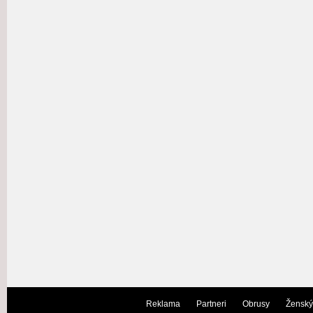
Reklama
Partneri
Obrusy
Ženský