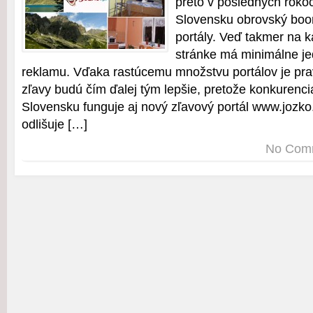
preto v posledných roko
Slovensku obrovský boo
portály. Veď takmer na k
stránke má minimálne jed
reklamu. Vďaka rastúcemu množstvu portálov je pr
zľavy budú čím ďalej tým lepšie, pretože konkurenci
Slovensku funguje aj nový zľavový portál www.jozko
odlišuje […]
No Com