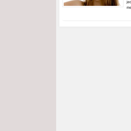
je
me