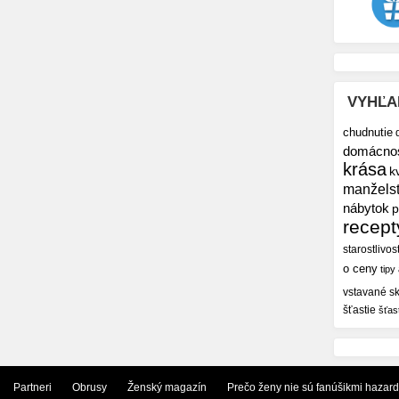
VYHĽA
chudnutie
domácno
krása
k
manžels
nábytok
p
recept
starostlivos
o ceny
tipy
vstavané sk
šťastie
šťas
Partneri
Obrusy
Ženský magazín
Prečo ženy nie sú fanúšikmi hazar