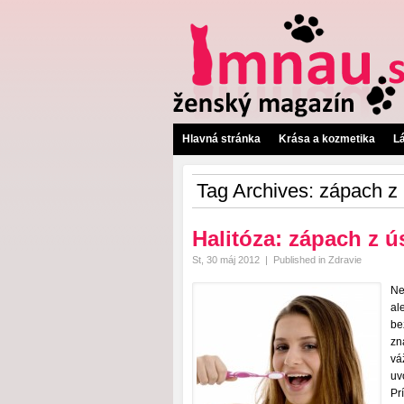
Hlavná stránka
Krása a kozmetika
L
Tag Archives:
zápach z 
Halitóza: zápach z ú
St, 30 máj 2012
|
Published in
Zdravie
Ne
al
be
zn
vá
uv
Pr