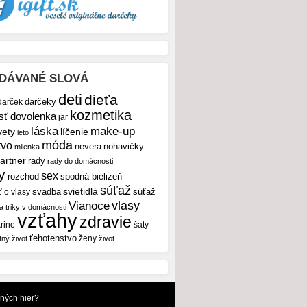
DÁVANÉ SLOVÁ
deti
dieťa
darček
darčeky
kozmetika
sť
dovolenka
jar
make-up
láska
vety
líčenie
leto
móda
tvo
nevera
nohavičky
milenka
artner
rady
rady do domácnosti
y
sex
rozchod
spodná bielizeň
súťaž
svietidlá
svadba
ť o vlasy
súťaž
vlasy
Vianoce
 a triky v domácnosti
vzťahy
zdravie
rine
šaty
ťehotenstvo
ženy
tný život
život
dných hier?