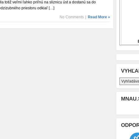
dla totiž veľmi ľahko priľnú na sliznicu úst a dostanú sa do
dzizubného priestoru odkiaľ […]
No Comments
|
Read More »
VYHĽA
MNAU.
ODPO