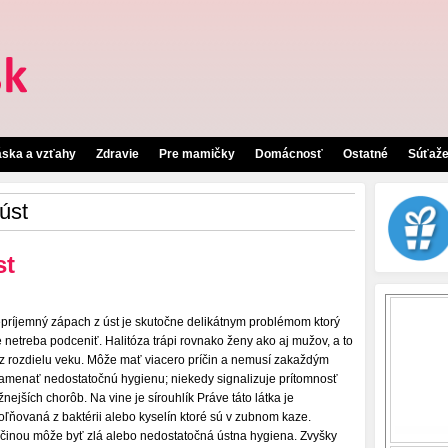
áska a vzťahy
Zdravie
Pre mamičky
Domácnosť
Ostatné
Súťaž
úst
st
príjemný zápach z úst je skutočne delikátnym problémom ktorý
e netreba podceniť. Halitóza trápi rovnako ženy ako aj mužov, a to
z rozdielu veku. Môže mať viacero príčin a nemusí zakaždým
amenať nedostatočnú hygienu; niekedy signalizuje prítomnosť
žnejších chorôb. Na vine je sírouhlík Práve táto látka je
oľňovaná z baktérii alebo kyselín ktoré sú v zubnom kaze.
íčinou môže byť zlá alebo nedostatočná ústna hygiena. Zvyšky