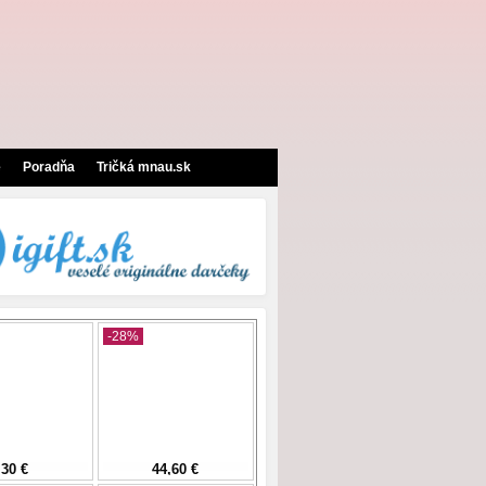
e
Poradňa
Tričká mnau.sk