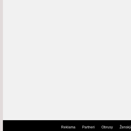
Reklama
Partneri
Obrusy
Ženský