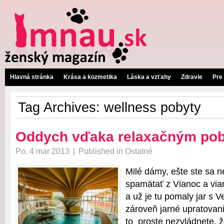
Hlavná stránka
Krása a kozmetika
Láska a vzťahy
Zdravie
Pre
Tag Archives:
wellness pobyty
Oddych vďaka relaxačným po
Po, 4 mar 2013
|
Published in
Ostatné
Milé dámy, ešte ste sa ne
spamätať z Vianoc a vi
a už je tu pomaly jar s 
zároveň jarné upratovan
to proste nezvládnete, 