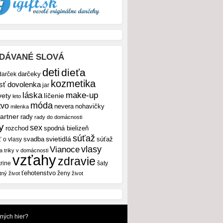
DÁVANÉ SLOVÁ
deti
dieťa
darček
darčeky
kozmetika
sť
dovolenka
jar
make-up
láska
vety
líčenie
leto
móda
tvo
nevera
nohavičky
milenka
artner
rady
rady do domácnosti
y
sex
rozchod
spodná bielizeň
súťaž
svietidlá
svadba
ť o vlasy
súťaž
vlasy
Vianoce
 a triky v domácnosti
vzťahy
zdravie
rine
šaty
ťehotenstvo
ženy
tný život
život
dných hier?