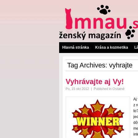
Hlavná stránka
Krása a kozmetika
L
Tag Archives:
vyhrajte
Vyhrávajte aj Vy!
Po, 15 okt 2012
|
Published in
Ostatné
Aj
z 
to
je
dô
me
in