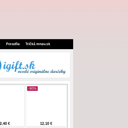
e
Poradňa
Tričká mnau.sk