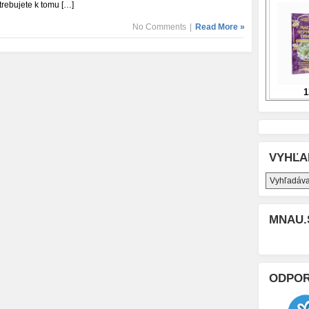
trebujete k tomu […]
No Comments
|
Read More »
VYHĽA
MNAU.
ODPO