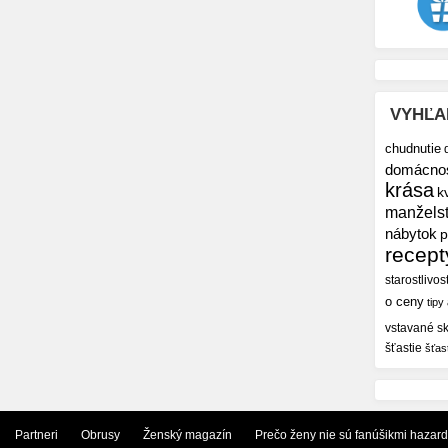
VYHĽA
chudnutie
domácno
krása
k
manžels
nábytok
p
recept
starostlivos
o ceny
tipy
vstavané sk
šťastie
šťas
Partneri
Obrusy
Ženský magazín
Prečo ženy nie sú fanúšikmi hazar