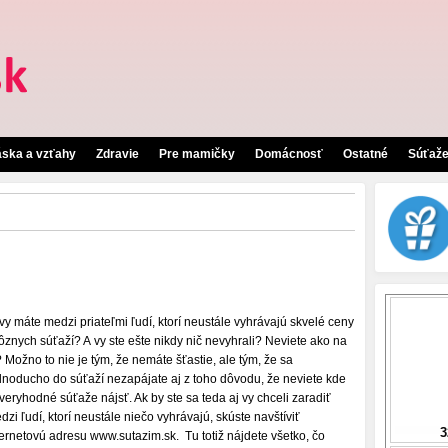
áska a vzťahy
Zdravie
Pre mamičky
Domácnosť
Ostatné
Súťaž
 vy máte medzi priateľmi ľudí, ktorí neustále vyhrávajú skvelé ceny
rôznych súťaží? A vy ste ešte nikdy nič nevyhrali? Neviete ako na
? Možno to nie je tým, že nemáte šťastie, ale tým, že sa
dnoducho do súťaží nezapájate aj z toho dôvodu, že neviete kde
veryhodné súťaže nájsť. Ak by ste sa teda aj vy chceli zaradiť
dzi ľudí, ktorí neustále niečo vyhrávajú, skúste navštíviť
ternetovú adresu www.sutazim.sk. Tu totiž nájdete všetko, čo