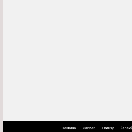
Reklama
Partneri
Obrusy
Ženský