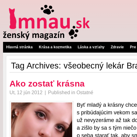
Hlavná stránka
Krása a kozmetika
Láska a vzťahy
Zdravie
Pre
Tag Archives:
všeobecný lekár Bra
Ako zostať krásna
Ut, 12 jún 2012
|
Published in
Ostatné
Byť mladý a krásny chce
s pribúdajúcim vekom sa
už nevyzeráme až tak do
a zišlo by sa s tým niečo
o seba starať tak, aby sme