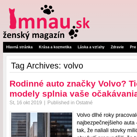
Hlavná stránka
Krása a kozmetika
Láska a vzťahy
Zdravie
Pre
Tag Archives:
volvo
Rodinné auto značky Volvo? Tie
modely splnia vaše očakávani
St, 16 okt 2019
|
Published in
Ostatné
Volvo dlhé roky pracoval
najbezpečnejšieho auta 
tak, že naliali stovky mi