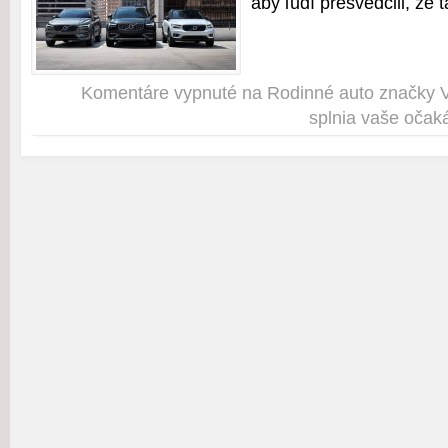
aby ľudí presvedčili, že t
Komentáre vypnuté
na Rodinné auto značky Vo
splnia vaše očak