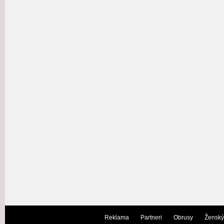
Reklama
Partneri
Obrusy
Ženský