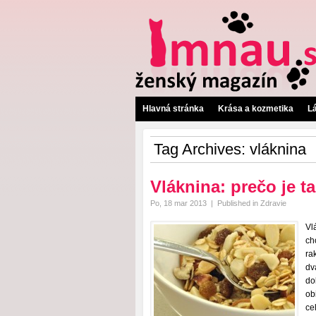
Hlavná stránka
Krása a kozmetika
L
Tag Archives:
vláknina
Vláknina: prečo je t
Po, 18 mar 2013
|
Published in
Zdravie
Vl
ch
ra
dv
do
ob
ce