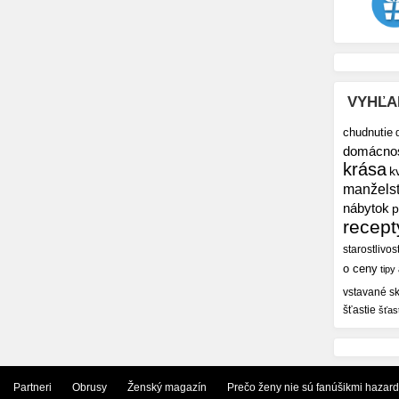
VYHĽA
chudnutie
domácno
krása
k
manžels
nábytok
p
recept
starostlivos
o ceny
tipy
vstavané sk
šťastie
šťas
Partneri
Obrusy
Ženský magazín
Prečo ženy nie sú fanúšikmi hazar