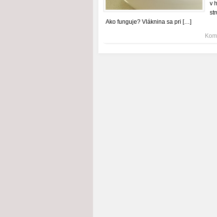
v 
st
Ako funguje? Vláknina sa pri […]
Kome