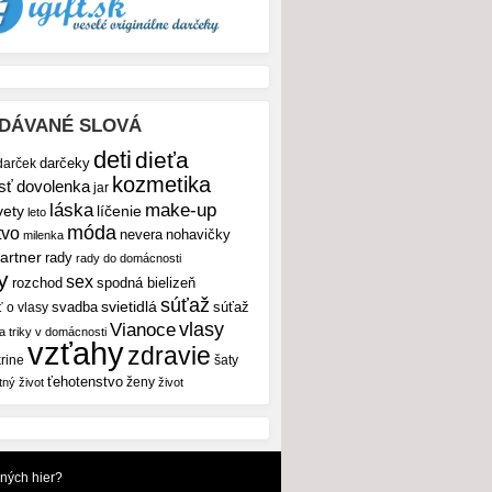
DÁVANÉ SLOVÁ
deti
dieťa
darček
darčeky
kozmetika
sť
dovolenka
jar
make-up
láska
vety
líčenie
leto
móda
tvo
nevera
nohavičky
milenka
artner
rady
rady do domácnosti
y
sex
rozchod
spodná bielizeň
súťaž
svietidlá
svadba
ť o vlasy
súťaž
vlasy
Vianoce
 a triky v domácnosti
vzťahy
zdravie
rine
šaty
ťehotenstvo
ženy
tný život
život
dných hier?