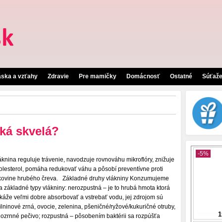
áska a vzťahy
Zdravie
Pre mamičky
Domácnosť
Ostatné
Súťaž
aká skvelá?
áknina reguluje trávenie, navodzuje rovnováhu mikroflóry, znižuje
olesterol, pomáha redukovať váhu a pôsobí preventívne proti
kovine hrubého čreva. Základné druhy vlákniny Konzumujeme
a základné typy vlákniny: nerozpustná – je to hrubá hmota ktorá
káže veľmi dobre absorbovať a vstrebať vodu, jej zdrojom sú
ilninové zrná, ovocie, zelenina, pšeničné/ryžové/kukuričné otruby,
lozrnné pečivo; rozpustná – pôsobením baktérii sa rozpúšťa