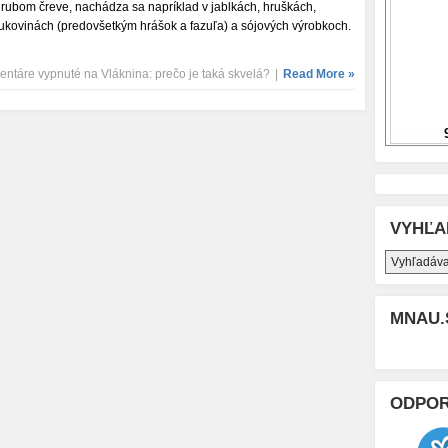
hrubom čreve, nachádza sa napríklad v jablkách, hruškách,
rukovinách (predovšetkým hrášok a fazuľa) a sójových výrobkoch.
ntáre vypnuté
na Vláknina: prečo je taká skvelá?
|
Read More »
VYHĽA
MNAU.
ODPO