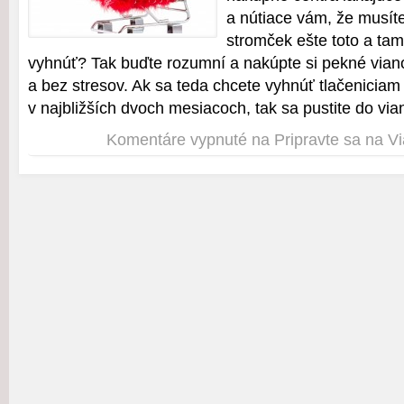
a nútiace vám, že musít
stromček ešte toto a ta
vyhnúť? Tak buďte rozumní a nakúpte si pekné via
a bez stresov. Ak sa teda chcete vyhnúť tlačenicia
v najbližších dvoch mesiacoch, tak sa pustite do v
Komentáre vypnuté
na Pripravte sa na V