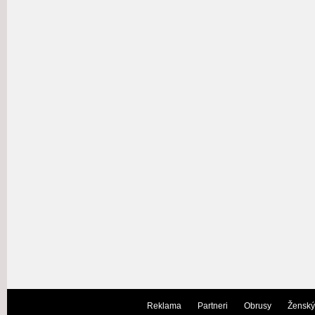
Reklama
Partneri
Obrusy
Ženský