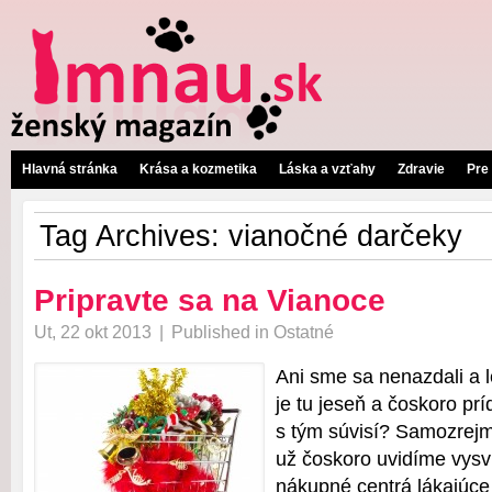
Hlavná stránka
Krása a kozmetika
Láska a vzťahy
Zdravie
Pre
Tag Archives:
vianočné darčeky
Pripravte sa na Vianoce
Ut, 22 okt 2013
|
Published in
Ostatné
Ani sme sa nenazdali a l
je tu jeseň a čoskoro prí
s tým súvisí? Samozrejm
už čoskoro uvidíme vys
nákupné centrá lákajúce