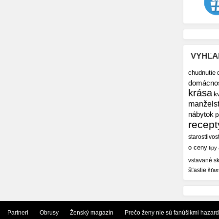
VYHĽA
chudnutie
domácno
krása
k
manžels
nábytok
p
recept
starostlivos
o ceny
tipy
vstavané sk
šťastie
šťas
Partneri
Obrusy
Ženský magazín
Prečo ženy nie sú fanúšikmi hazar