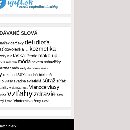
DÁVANÉ SLOVÁ
deti
dieťa
darček
darčeky
kozmetika
sť
dovolenka
jar
make-up
láska
vety
líčenie
leto
móda
tvo
nevera
nohavičky
milenka
artner
rady
rady do domácnosti
y
sex
rozchod
spodná bielizeň
súťaž
svietidlá
svadba
ť o vlasy
súťaž
vlasy
Vianoce
 a triky v domácnosti
vzťahy
zdravie
rine
šaty
ťehotenstvo
ženy
tný život
život
dných hier?