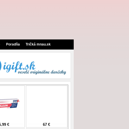
e
Poradňa
Tričká mnau.sk