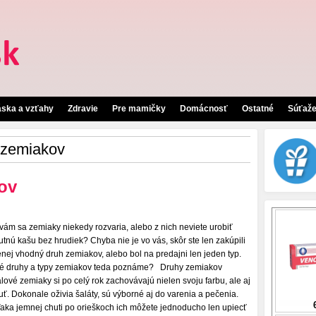
áska a vzťahy
Zdravie
Pre mamičky
Domácnosť
Ostatné
Súťaž
 zemiakov
ov
 vám sa zemiaky niekedy rozvaria, alebo z nich neviete urobiť
utnú kašu bez hrudiek? Chyba nie je vo vás, skôr ste len zakúpili
nej vhodný druh zemiakov, alebo bol na predajni len jeden typ.
é druhy a typy zemiakov teda poznáme? Druhy zemiakov
alové zemiaky si po celý rok zachovávajú nielen svoju farbu, ale aj
uť. Dokonale oživia šaláty, sú výborné aj do varenia a pečenia.
aka jemnej chuti po orieškoch ich môžete jednoducho len upiecť