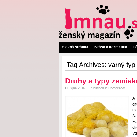
Hlavná stránka
Krása a kozmetika
L
Tag Archives:
varný typ
Druhy a typy zemiak
Pi, 8 jan 2016
|
Published in
Domácnosť
Aj
ch
me
Ak
Fi
ch
Vď