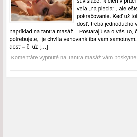
súvisiace. Nielen v prác
veľa „na plecia“ , ale eš
pokračovanie. Keď už t
dosť, treba jednoducho v
napríklad na tantra masáž. Postarajú sa o vás To, 
potrebujete, je chvíľa venovaná iba vám samotným.
dosť – či už […]
Komentáre vypnuté
na Tantra masáž vám poskytne