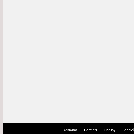
Reklama
Partneri
Obrusy
Ženský