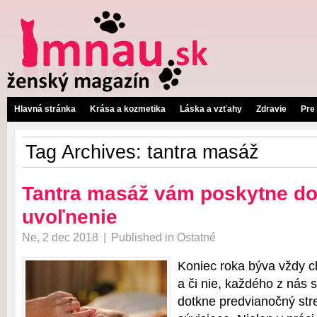
Hlavná stránka
Krása a kozmetika
Láska a vzťahy
Zdravie
Pre
Tag Archives:
tantra masáž
Tantra masáž vám poskytne d
uvoľnenie
Ne, 2 dec 2018
|
Published in
Ostatné
Koniec roka býva vždy c
a či nie, každého z nás
dotkne predvianočný stre