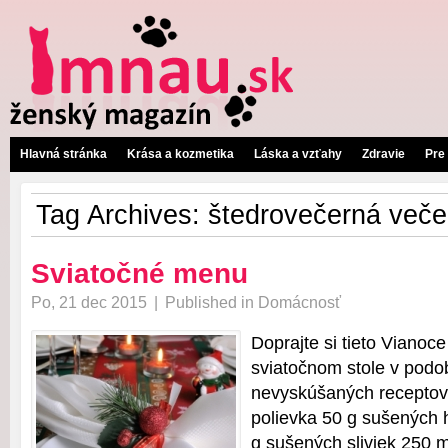
Hlavná stránka
Krása a kozmetika
Láska a vzťahy
Zdravie
Pre
Tag Archives:
štedrovečerná veče
Sviatočné menu
Po, 21 dec 2015
|
Published in
Domácnosť
Doprajte si tieto Vianoc
sviatočnom stole v podo
nevyskúšaných receptov
polievka 50 g sušených h
g sušených sliviek 250 m