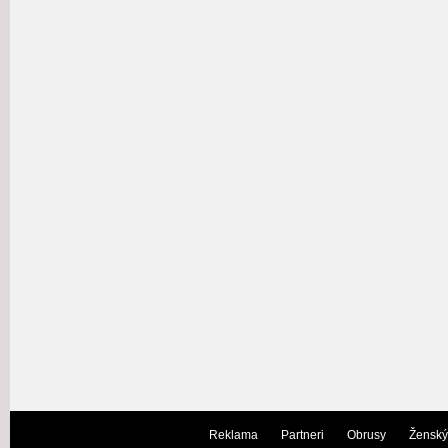
Reklama
Partneri
Obrusy
Ženský