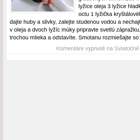
lyžice oleja 3 lyžice hla
octu 1 lyžička kryštálov
dajte huby a slivky, zalejte studenou vodou a nechaj
v oleja a dvoch lyžíc múky pripravte svetlú zápražku,
trochou mlieka a odstavíte. Smotanu rozmiešajte so
Komentáre vypnuté
na Sviatočn