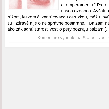
a temperamentu.“ Preto b
našou ozdobou. Avšak p
rúžom, leskom či kontúrovacou ceruzkou, môžu byť 
sú i zdravé a je o ne správne postarané. Balzam n
ako základnú starostlivosť o pery poznajú balzam [
Komentáre vypnuté
na Starostlivosť 