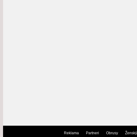
Reklama
Partneri
Obrusy
Ženský