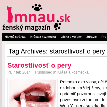
Hlavná stránka
Krása a kozmetika
Láska a vzťahy
Zdravie
Pre
Tag Archives:
starostlivosť o pery
Starostlivosť o pery
Pi, 7 feb 2014
|
Published in
Krása a kozmetika
Rovnako ako vlasy, oči či
ozdobou každej ženy, kto
upriamiť pozornosť svojh
povestným zrkadlom do 
Wen Yi „pery sú zrkadlá 