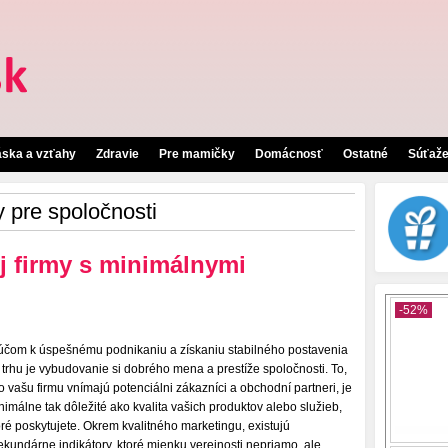
áska a vzťahy
Zdravie
Pre mamičky
Domácnosť
Ostatné
Súťaž
y pre spoločnosti
j firmy s minimálnymi
účom k úspešnému podnikaniu a získaniu stabilného postavenia
 trhu je vybudovanie si dobrého mena a prestíže spoločnosti. To,
o vašu firmu vnímajú potenciálni zákazníci a obchodní partneri, je
nimálne tak dôležité ako kvalita vašich produktov alebo služieb,
oré poskytujete. Okrem kvalitného marketingu, existujú
sekundárne indikátory, ktoré mienku verejnosti nepriamo, ale