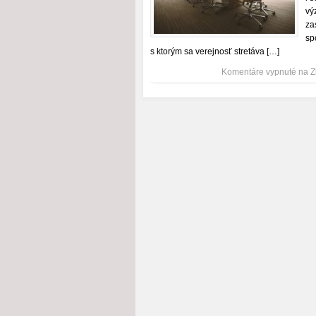
vý
za
sp
s ktorým sa verejnosť stretáva […]
Komentáre vypnuté
na Z