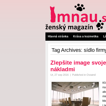
Hlavná stránka
Krása a kozmetika
L
Tag Archives:
sídlo firm
Zlepšite image svoje
nákladmi
Ut, 27 sep 2016
|
Published in
Ostatné
Kľ
na
ak
mi
kt
i 