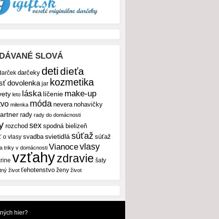
DÁVANÉ SLOVÁ
deti
dieťa
darček
darčeky
kozmetika
sť
dovolenka
jar
make-up
láska
vety
líčenie
leto
móda
tvo
nevera
nohavičky
milenka
artner
rady
rady do domácnosti
y
sex
rozchod
spodná bielizeň
súťaž
svietidlá
svadba
ť o vlasy
súťaž
vlasy
Vianoce
 a triky v domácnosti
vzťahy
zdravie
rine
šaty
ťehotenstvo
ženy
tný život
život
dných hier?