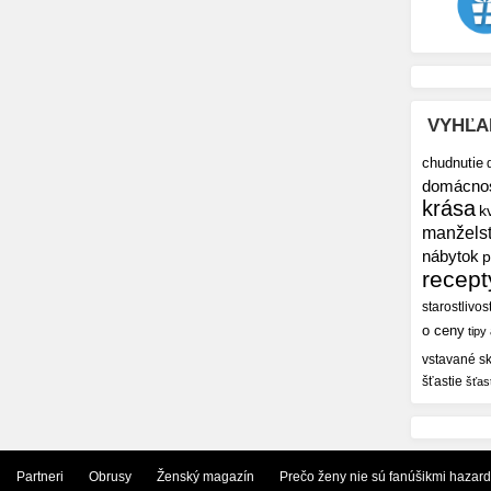
VYHĽA
chudnutie
domácno
krása
k
manžels
nábytok
p
recept
starostlivos
o ceny
tipy
vstavané sk
šťastie
šťas
Partneri
Obrusy
Ženský magazín
Prečo ženy nie sú fanúšikmi hazar