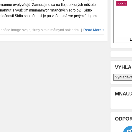
znamne ovplyvňujú. Zamerajme sa na tie, do ktorých môžete
siahnuť s využitím minimálnych finančných zdrojov. Sídlo
oločnosti Sídlo spoločnosti je po vašom názve prvým údajom,
lepšite image svojej firmy s minimálnymi nákladmi
|
Read More »
VYHĽA
MNAU.
ODPO