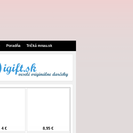
e
Poradňa
Tričká mnau.sk